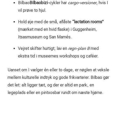
Bilbao
Bilbaobizi
-cykler har
cargo-versioner
, hvis I
vil prøve to hjul.
Hold øje med de små, aflåste
“lactation rooms”
(mærket med en hvid flaske) i Guggenheim,
Itsasmuseum og San Mamés.
Vejret skifter hurtigt; lav en
regn-plan B
med
ekstra tid i museernes workshops og caféer.
Uanset om I vælger én eller to dage, er nøglen at veksle
mellem kulturelle indtryk og gode frikvarterer. Bilbao gør
det let: alt ligger tæt, og der er altid en park, en
legeplads eller en pintxosbar rundt om næste hjørne.