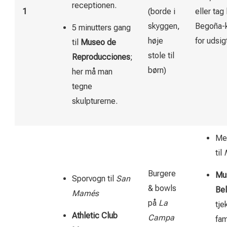
receptionen.
1
(borde i
eller tag 
skyggen,
Begoña-k
5 minutters gang
høje
for udsig
til
Museo de
stole til
Reproducciones
;
børn)
her må man
tegne
skulpturerne.
Met
til
Burgere
Mu
Sporvogn til
San
& bowls
Bel
Mamés
på
La
tje
Athletic Club
Campa
fam