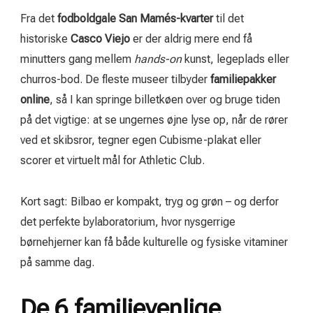
Fra det
fodboldgale San Mamés-kvarter
til det
historiske
Casco Viejo
er der aldrig mere end få
minutters gang mellem
hands-on
kunst, legeplads eller
churros-bod. De fleste museer tilbyder
familiepakker
online
, så I kan springe billetkøen over og bruge tiden
på det vigtige: at se ungernes øjne lyse op, når de rører
ved et skibsror, tegner egen Cubisme-plakat eller
scorer et virtuelt mål for Athletic Club.
Kort sagt: Bilbao er kompakt, tryg og grøn – og derfor
det perfekte bylaboratorium, hvor nysgerrige
børnehjerner kan få både kulturelle og fysiske vitaminer
på samme dag.
De 6 familievenlige