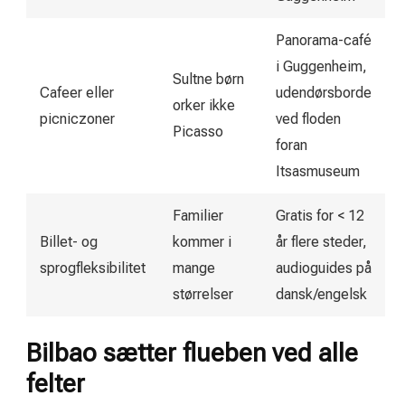
Panorama-café
i Guggenheim,
Sultne børn
Cafeer eller
udendørsborde
orker ikke
picniczoner
ved floden
Picasso
foran
Itsasmuseum
Familier
Gratis for < 12
Billet- og
kommer i
år flere steder,
sprogfleksibilitet
mange
audioguides på
størrelser
dansk/engelsk
Bilbao sætter flueben ved alle
felter