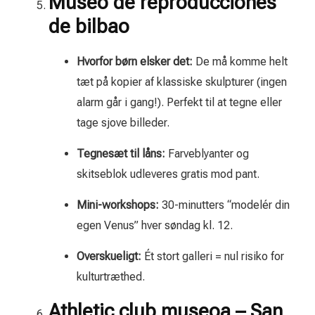
Museo de reproducciones
de bilbao
Hvorfor børn elsker det:
De må komme helt
tæt på kopier af klassiske skulpturer (ingen
alarm går i gang!). Perfekt til at tegne eller
tage sjove billeder.
Tegnesæt til låns:
Farveblyanter og
skitseblok udleveres gratis mod pant.
Mini-workshops:
30-minutters “modelér din
egen Venus” hver søndag kl. 12.
Overskueligt:
Ét stort galleri = nul risiko for
kulturtræthed.
Athletic club museoa – San