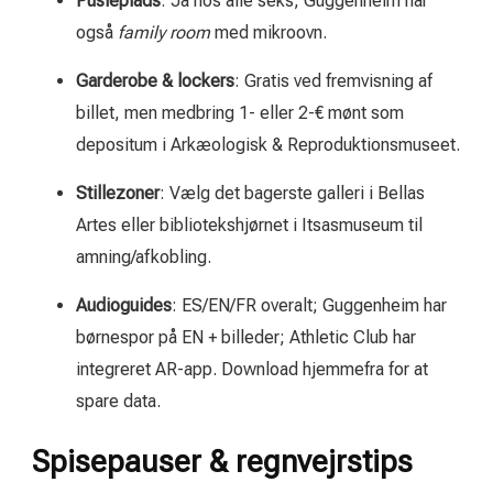
Pusleplads
: Ja hos alle seks; Guggenheim har
også
family room
med mikroovn.
Garderobe & lockers
: Gratis ved fremvisning af
billet, men medbring 1- eller 2-€ mønt som
depositum i Arkæologisk & Reproduktionsmuseet.
Stillezoner
: Vælg det bagerste galleri i Bellas
Artes eller bibliotekshjørnet i Itsasmuseum til
amning/afkobling.
Audioguides
: ES/EN/FR overalt; Guggenheim har
børnespor på EN + billeder; Athletic Club har
integreret AR-app. Download hjemmefra for at
spare data.
Spisepauser & regnvejrstips