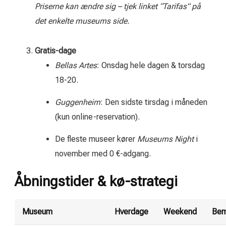
Priserne kan ændre sig – tjek linket “Tarifas” på
det enkelte museums side.
Gratis-dage
Bellas Artes
: Onsdag hele dagen & torsdag
18-20.
Guggenheim
: Den sidste tirsdag i måneden
(kun online-reservation).
De fleste museer kører
Museums Night
i
november med 0 €-adgang.
Åbningstider & kø-strategi
Museum
Hverdage
Weekend
Be