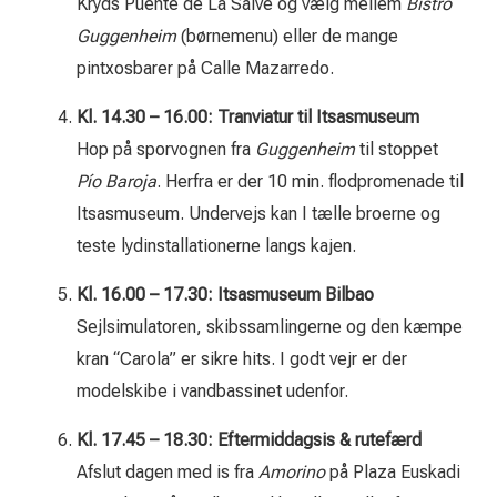
Kryds Puente de La Salve og vælg mellem
Bistró
Guggenheim
(børnemenu) eller de mange
pintxosbarer på Calle Mazarredo.
Kl. 14.30 – 16.00: Tranviatur til Itsasmuseum
Hop på sporvognen fra
Guggenheim
til stoppet
Pío Baroja
. Herfra er der 10 min. flodpromenade til
Itsasmuseum. Undervejs kan I tælle broerne og
teste lydinstallationerne langs kajen.
Kl. 16.00 – 17.30: Itsasmuseum Bilbao
Sejlsimulatoren, skibssamlingerne og den kæmpe
kran “Carola” er sikre hits. I godt vejr er der
modelskibe i vandbassinet udenfor.
Kl. 17.45 – 18.30: Eftermiddagsis & rutefærd
Afslut dagen med is fra
Amorino
på Plaza Euskadi