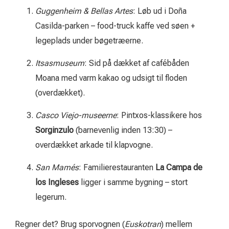
Guggenheim & Bellas Artes
: Løb ud i Doña
Casilda-parken – food-truck kaffe ved søen +
legeplads under bøgetræerne.
Itsasmuseum
: Sid på dækket af cafébåden
Moana med varm kakao og udsigt til floden
(overdækket).
Casco Viejo-museerne
: Pintxos-klassikere hos
Sorginzulo
(barnevenlig inden 13:30) –
overdækket arkade til klapvogne.
San Mamés
: Familierestauranten
La Campa de
los Ingleses
ligger i samme bygning – stort
legerum.
Regner det? Brug sporvognen (
Euskotran
) mellem