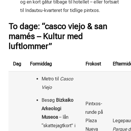
og en kort gåtur tilbage til hotellet – eller fortsæt
til Indautxu-kvarteret for tidlige pintxos.
To dage: “casco viejo & san
mamés – Kultur med
luftlommer”
Dag
Formiddag
Frokost
Eftermid
Metro til
Casco
Viejo
Besøg
Bizkaiko
Pintxos-
Arkeologi
runde på
Museoa
– lån
Plaza
Legepau
“skattejagtkort” i
Nueva
Parque d