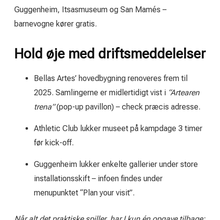
Guggenheim, Itsasmuseum og San Mamés –
barnevogne kører gratis.
Hold øje med driftsmeddelelser
Bellas Artes’ hovedbygning renoveres frem til
2025. Samlingerne er midlertidigt vist i
“Artearen
trena”
(pop-up pavillon) – check præcis adresse.
Athletic Club lukker museet på kampdage 3 timer
før kick-off.
Guggenheim lukker enkelte gallerier under store
installationsskift – infoen findes under
menupunktet “Plan your visit”.
Når alt det praktiske spiller, har I kun én opgave tilbage: