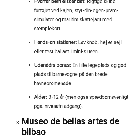
Hvorfor børn elsker det:
Rigtige skibe
fortøjet ved kajen, styr-din-egen-pram-
simulator og maritim skattejagt med
stemplekort.
Hands-on stationer:
Lav knob, hej et sejl
eller test ballast i mini-slusen.
Udendørs bonus:
En lille legeplads og god
plads til barnevogne på den brede
havnepromenade.
Alder:
3-12 år (men også spædbørnsvenligt
pga. niveaufri adgang).
Museo de bellas artes de
bilbao