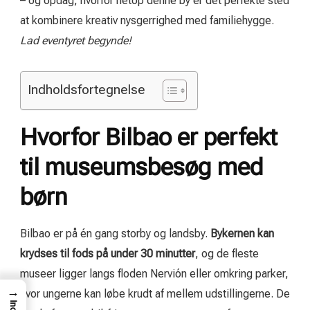
– og opdag, hvorfor netop denne by er det perfekte sted
at kombinere kreativ nysgerrighed med familiehygge.
Lad eventyret begynde!
Indholdsfortegnelse
Hvorfor Bilbao er perfekt
til museumsbesøg med
børn
Bilbao er på én gang storby og landsby.
Bykernen kan
krydses til fods på under 30 minutter
, og de fleste
museer ligger langs floden Nervión eller omkring parker,
→
hvor ungerne kan løbe krudt af mellem udstillingerne. De