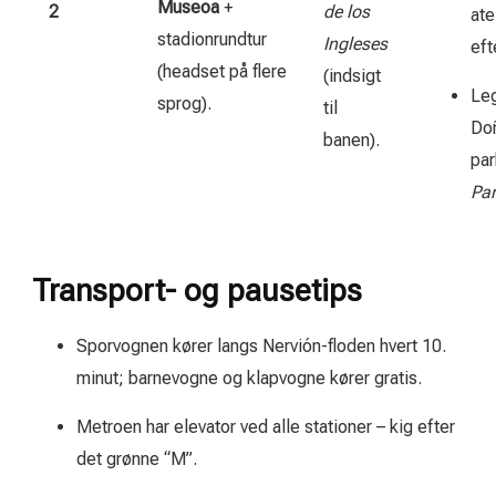
Museoa
+
2
de los
ate
stadionrundtur
Ingleses
eft
(headset på flere
(indsigt
Leg
sprog).
til
Doñ
banen).
pa
Par
Transport- og pausetips
Sporvognen kører langs Nervión-floden hvert 10.
minut; barnevogne og klapvogne kører gratis.
Metroen har elevator ved alle stationer – kig efter
det grønne “M”.