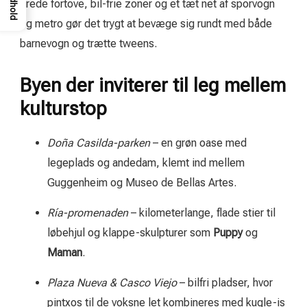
Indhold
brede fortove, bil-frie zoner og et tæt net af sporvogn
og metro gør det trygt at bevæge sig rundt med både
barnevogn og trætte tweens.
Byen der inviterer til leg mellem
kulturstop
Doña Casilda-parken
– en grøn oase med
legeplads og andedam, klemt ind mellem
Guggenheim og Museo de Bellas Artes.
Ría-promenaden
– kilometerlange, flade stier til
løbehjul og klappe-skulpturer som
Puppy
og
Maman
.
Plaza Nueva & Casco Viejo
– bilfri pladser, hvor
pintxos til de voksne let kombineres med kugle-is