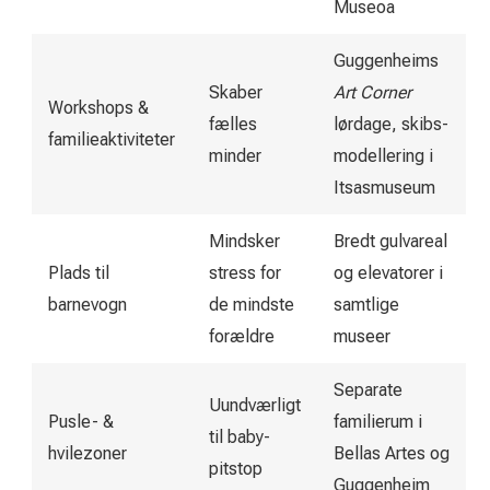
Museoa
Guggenheims
Skaber
Art Corner
Workshops &
fælles
lørdage, skibs-
familieaktiviteter
minder
modellering i
Itsasmuseum
Mindsker
Bredt gulvareal
Plads til
stress for
og elevatorer i
barnevogn
de mindste
samtlige
forældre
museer
Separate
Uundværligt
Pusle- &
familierum i
til baby-
hvilezoner
Bellas Artes og
pitstop
Guggenheim