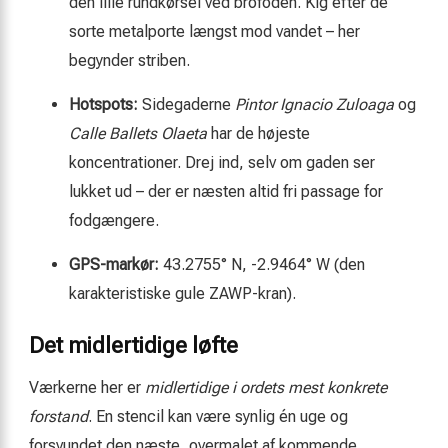
den lille rundkørsel ved brofoden. Kig efter de
sorte metalporte længst mod vandet – her
begynder striben.
Hotspots:
Sidegaderne
Pintor Ignacio Zuloaga
og
Calle Ballets Olaeta
har de højeste
koncentrationer. Drej ind, selv om gaden ser
lukket ud – der er næsten altid fri passage for
fodgængere.
GPS-markør:
43.2755° N, -2.9464° W (den
karakteristiske gule ZAWP-kran).
Det midlertidige løfte
Værkerne her er
midlertidige i ordets mest konkrete
forstand
. En stencil kan være synlig én uge og
forsvundet den næste, overmalet af kommende