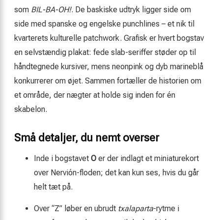
som
BIL-BA-OH!
. De baskiske udtryk ligger side om
side med spanske og engelske punchlines – et nik til
kvarterets kulturelle patchwork. Grafisk er hvert bogstav
en selvstændig plakat: fede slab-seriffer støder op til
håndtegnede kursiver, mens neonpink og dyb marineblå
konkurrerer om øjet. Sammen fortæller de historien om
et område, der nægter at holde sig inden for én
skabelon.
Små detaljer, du nemt overser
Inde i bogstavet
O
er der indlagt et miniaturekort
over Nervión-floden; det kan kun ses, hvis du går
helt tæt på.
Over “Z” løber en ubrudt
txalaparta
-rytme i