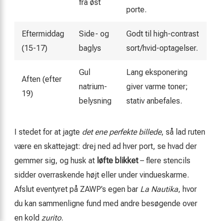
fra øst
porte.
Eftermiddag
Side- og
Godt til high-contrast
(15-17)
baglys
sort/hvid-optagelser.
Gul
Lang eksponering
Aften (efter
natrium­
giver varme toner;
19)
belysning
stativ anbefales.
I stedet for at jagte
det ene perfekte billede
, så lad ruten
være en skattejagt: drej ned ad hver port, se hvad der
gemmer sig, og husk at
løfte blikket
– flere stencils
sidder overraskende højt eller under vindueskarme.
Afslut eventyret på ZAWP’s egen bar
La Nautika
, hvor
du kan sammenligne fund med andre besøgende over
en kold
zurito
.