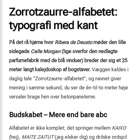
Zorrotzaurre-alfabetet:
typografi med kant
På det rå hjørne hvor
Ribera de Deusto
møder den lille
sidegade
Calle Morgan
(lige overfor den nedlagte
parfumefabrik med de blå vinduer) breder der sig et 25
meter langt kalejdoskop af bogstaver.
Væggen kaldes i
daglig tale “Zorrotzaurre-alfabetet”, og navnet giver
mening i samme sekund, du ser de én-til-to meter høje
versaler brage hen over betonpanelerne.
Budskabet – Mere end bare abc
Alfabetet er ikke komplet; det springer mellem
KAIXO
(hej),
MAITE ZAITUT
(jeg elsker dig) og drilske ordspil