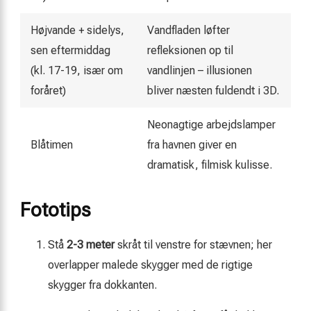
Højvande + sidelys,
Vandfladen løfter
sen eftermiddag
refleksionen op til
(kl. 17-19, især om
vandlinjen – illusionen
foråret)
bliver næsten fuldendt i 3D.
Neonagtige arbejdslamper
Blåtimen
fra havnen giver en
dramatisk, filmisk kulisse.
Fototips
Stå
2-3 meter
skråt til venstre for stævnen; her
overlapper malede skygger med de rigtige
skygger fra dokkanten.