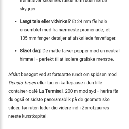
fremhæver siloernes runde form uden hårde
skygger.
Langt tele eller vidvinkel?
Et 24 mm får hele
ensemblet med fra nærmeste promenade; et
135 mm fanger detaljer af afskallede farveflager.
Skyet dag:
De matte farver popper mod en neutral
himmel – perfekt til at isolere grafiske mønstre.
Afslut besøget ved at fortsætte rundt om spidsen mod
Deusto-broen
eller tag en kaffepause i den lille
container-café
La Terminal
, 200 m mod syd – herfra får
du også et sidste panoramablik på de geometriske
siloer, før ruten leder dig videre ind i Zorrotzaurres
næste kunstkapitel.