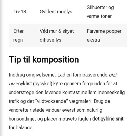
Silhuetter og
16-18
Gyldent modlys
varme toner
Efter
Våd mur & skyet
Farverne popper
regn
diffuse lys
ekstra
Tip til komposition
Inddrag omgivelserne: Lad en forbipasserende
bizi-
bizi
-cyklist (bycykel) køre gennem forgrunden for at
understrege den levende kontrast mellem menneskelig
trafik og det “vildtvoksende” vægmaleri. Brug de
vandrette ristede vinduer øverst som naturlig
horisontlinje, og placer motivets fugle i
det gyldne snit
for balance.