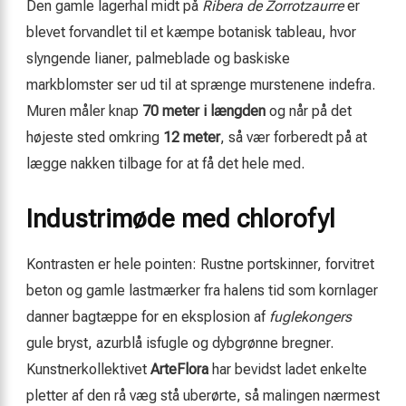
Den gamle lagerhal midt på
Ribera de Zorrotzaurre
er
blevet forvandlet til et kæmpe botanisk tableau, hvor
slyngende lianer, palmeblade og baskiske
markblomster ser ud til at sprænge murstenene indefra.
Muren måler knap
70 meter i længden
og når på det
højeste sted omkring
12 meter
, så vær forberedt på at
lægge nakken tilbage for at få det hele med.
Industrimøde med chlorofyl
Kontrasten er hele pointen: Rustne portskinner, forvitret
beton og gamle lastmærker fra halens tid som kornlager
danner bagtæppe for en eksplosion af
fuglekongers
gule bryst, azurblå isfugle og dybgrønne bregner.
Kunstnerkollektivet
ArteFlora
har bevidst ladet enkelte
pletter af den rå væg stå uberørte, så malingen nærmest