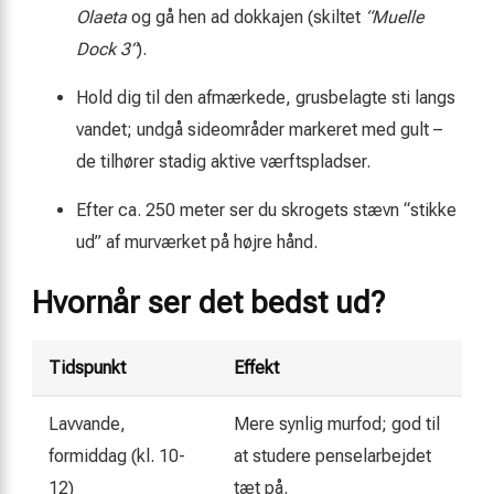
Olaeta
og gå hen ad dokkajen (skiltet
“Muelle
Dock 3”
).
Hold dig til den afmærkede, grusbelagte sti langs
vandet; undgå sideområder markeret med gult –
de tilhører stadig aktive værftspladser.
Efter ca. 250 meter ser du skrogets stævn “stikke
ud” af murværket på højre hånd.
Hvornår ser det bedst ud?
Tidspunkt
Effekt
Lavvande,
Mere synlig murfod; god til
formiddag (kl. 10-
at studere penselarbejdet
12)
tæt på.