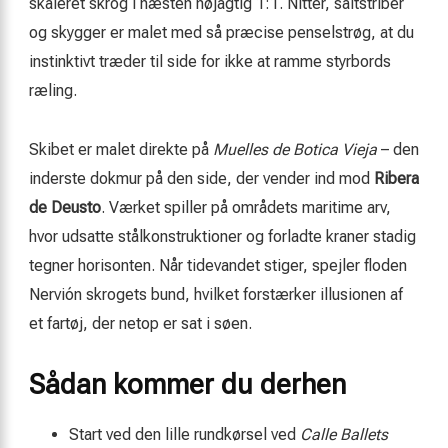
skaleret skrog i næsten nøjagtig 1:1. Nitter, saltstriber
og skygger er malet med så præcise penselstrøg, at du
instinktivt træder til side for ikke at ramme styrbords
ræling.
Skibet er malet direkte på
Muelles de Botica Vieja
– den
inderste dokmur på den side, der vender ind mod
Ribera
de Deusto
. Værket spiller på områdets maritime arv,
hvor udsatte stålkonstruktioner og forladte kraner stadig
tegner horisonten. Når tidevandet stiger, spejler floden
Nervión skrogets bund, hvilket forstærker illusionen af
et fartøj, der netop er sat i søen.
Sådan kommer du derhen
Start ved den lille rundkørsel ved
Calle Ballets