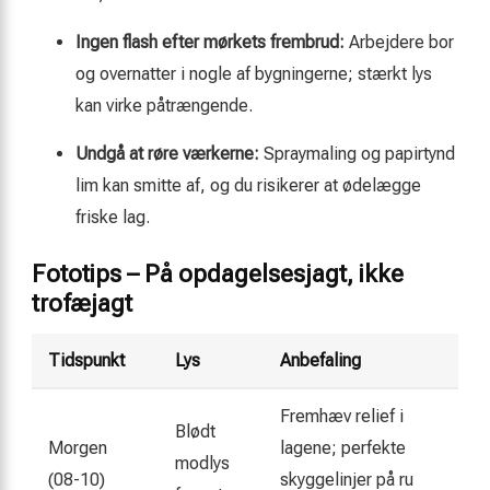
Ingen flash efter mørkets frembrud:
Arbejdere bor
og overnatter i nogle af bygningerne; stærkt lys
kan virke påtrængende.
Undgå at røre værkerne:
Spray­maling og papirtynd
lim kan smitte af, og du risikerer at ødelægge
friske lag.
Fototips – På opdagelsesjagt, ikke
trofæjagt
Tidspunkt
Lys
Anbefaling
Fremhæv relief i
Blødt
Morgen
lagene; perfekte
modlys
(08-10)
skyggelinjer på ru