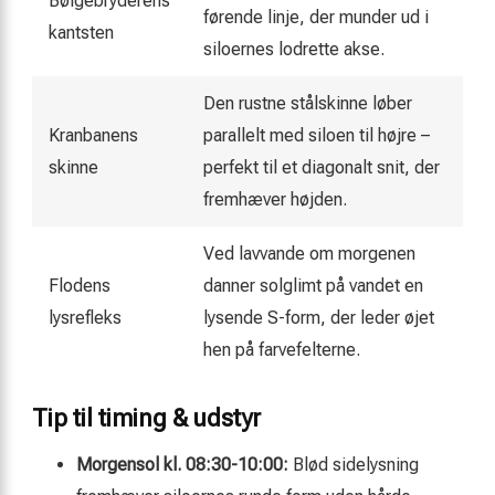
Bølgebryderens
førende linje, der munder ud i
kantsten
siloernes lodrette akse.
Den rustne stålskinne løber
Kranbanens
parallelt med siloen til højre –
skinne
perfekt til et diagonalt snit, der
fremhæver højden.
Ved lavvande om morgenen
Flodens
danner solglimt på vandet en
lysrefleks
lysende S-form, der leder øjet
hen på farvefelterne.
Tip til timing & udstyr
Morgensol kl. 08:30-10:00:
Blød sidelysning