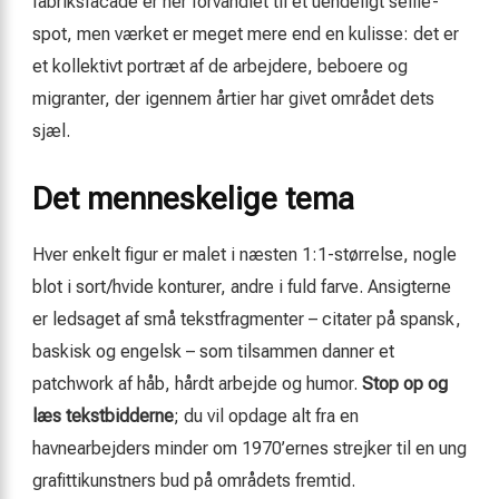
fabriksfacade er her forvandlet til et uendeligt selfie-
spot, men værket er meget mere end en kulisse: det er
et kollektivt portræt af de arbejdere, beboere og
migranter, der igennem årtier har givet området dets
sjæl.
Det menneskelige tema
Hver enkelt figur er malet i næsten 1:1-størrelse, nogle
blot i sort/hvide konturer, andre i fuld farve. Ansigterne
er ledsaget af små tekstfragmenter – citater på spansk,
baskisk og engelsk – som tilsammen danner et
patchwork af håb, hårdt arbejde og humor.
Stop op og
læs tekstbidderne
; du vil opdage alt fra en
havnearbejders minder om 1970’ernes strejker til en ung
grafittikunstners bud på områdets fremtid.