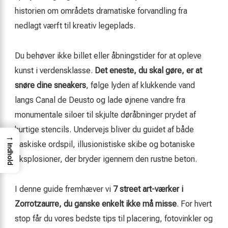
historien om områdets dramatiske forvandling fra
nedlagt værft til kreativ legeplads.
Du behøver ikke billet eller åbningstider for at opleve
kunst i verdensklasse.
Det eneste, du skal gøre, er at
snøre dine sneakers
, følge lyden af klukkende vand
langs Canal de Deusto og lade øjnene vandre fra
monumentale siloer til skjulte døråbninger prydet af
hurtige stencils. Undervejs bliver du guidet af både
→
baskiske ordspil, illusionistiske skibe og botaniske
Indhold
eksplosioner, der bryder igennem den rustne beton.
I denne guide fremhæver vi
7 street art-værker i
Zorrotzaurre, du ganske enkelt ikke må misse
. For hvert
stop får du vores bedste tips til placering, fotovinkler og