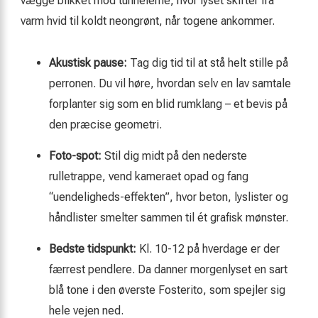
vægge blikket mod tunnelerne, hvor lyset skifter fra
varm hvid til koldt neongrønt, når togene ankommer.
Akustisk pause:
Tag dig tid til at stå helt stille på
perronen. Du vil høre, hvordan selv en lav samtale
forplanter sig som en blid rumklang – et bevis på
den præcise geometri.
Foto-spot:
Stil dig midt på den nederste
rulletrappe, vend kameraet opad og fang
“uendeligheds-effekten”, hvor beton, lyslister og
håndlister smelter sammen til ét grafisk mønster.
Bedste tidspunkt:
Kl. 10-12 på hverdage er der
færrest pendlere. Da danner morgenlyset en sart
blå tone i den øverste Fosterito, som spejler sig
hele vejen ned.