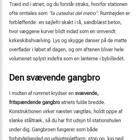
Træd ind i atriet, og du forstår straks, hvorfor stationen
ofte omtales som
“la catedral del metro”
. Rumhøjden er
forbløffende: en søjlefri skakt i rå, sandblæst beton,
hvor væggene kurver blidt indad som en omvendt
kirkeskibshvælving. Lys og skygge danser på de matte
overflader i løbet af dagen, og om aftenen bliver hele
volumenet oplyst indefra som en lanterne i bybilledet.
Den svævende gangbro
I midten af rummet krydser en
svævende,
fritspændende gangbro
atriets fulde bredde.
Konstruktionen virker næsten vægtløs, holdt oppe af
slanke ståltræk, så du har frit udsyn til stationshulen
under dig. Gangbroen fungerer som både
forbindelsesled og udsigtsplatform: stop op, kig ned