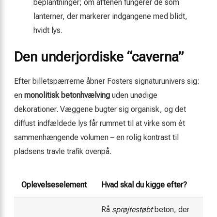
beplantninger; om aftenen fungerer de som
lanterner, der markerer indgangene med blidt,
hvidt lys.
Den underjordiske “caverna”
Efter billetspærrerne åbner Fosters signaturunivers sig:
en
monolitisk beton­hvælving
uden unødige
dekorationer. Væggene bugter sig organisk, og det
diffust indfældede lys får rummet til at virke som ét
sammenhængende volumen – en rolig kontrast til
pladsens travle trafik ovenpå.
Oplevelseselement
Hvad skal du kigge efter?
Rå
sprøjtestøbt
beton, der