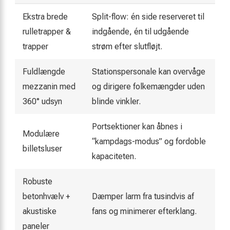
Ekstra brede
Split-flow: én side reserveret til
rulletrapper &
indgående, én til udgående
trapper
strøm efter slutfløjt.
Fuldlængde
Stationspersonale kan overvåge
mezzanin med
og dirigere folkemængder uden
360° udsyn
blinde vinkler.
Portsektioner kan åbnes i
Modulære
“kampdags-modus” og fordoble
billetsluser
kapaciteten.
Robuste
betonhvælv +
Dæmper larm fra tusindvis af
akustiske
fans og minimerer efterklang.
paneler