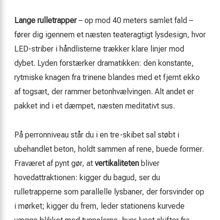
Lange rulletrapper
– op mod 40 meters samlet fald –
fører dig igennem et næsten teateragtigt lysdesign, hvor
LED-striber i håndlisterne trækker klare linjer mod
dybet. Lyden forstærker dramatikken: den konstante,
rytmiske knagen fra trinene blandes med et fjernt ekko
af togsæt, der rammer betonhvælvingen. Alt andet er
pakket ind i et dæmpet, næsten meditativt sus.
På perronniveau står du i en tre-skibet sal støbt i
ubehandlet beton, holdt sammen af rene, buede former.
Fraværet af pynt gør, at
vertikaliteten
bliver
hovedattraktionen: kigger du bagud, ser du
rulletrapperne som parallelle lysbaner, der forsvinder op
i mørket; kigger du frem, leder stationens kurvede