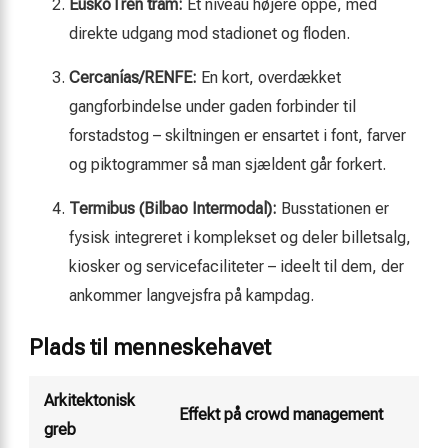
EuskoTren tram:
Ét niveau højere oppe, med
direkte udgang mod stadionet og floden.
Cercanías/RENFE:
En kort, overdækket
gangforbindelse under gaden forbinder til
forstadstog – skiltningen er ensartet i font, farver
og piktogrammer så man sjældent går forkert.
Termibus (Bilbao Intermodal):
Busstationen er
fysisk integreret i komplekset og deler billetsalg,
kiosker og servicefaciliteter – ideelt til dem, der
ankommer langvejsfra på kampdag.
Plads til menneskehavet
Arkitektonisk
Effekt på crowd management
greb