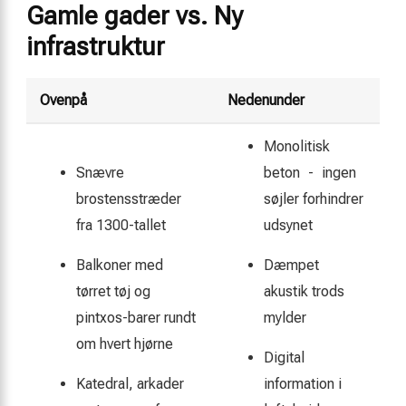
Gamle gader vs. Ny
infrastruktur
Ovenpå
Nedenunder
Monolitisk
Snævre
beton - ingen
brostensstræder
søjler forhindrer
fra 1300-tallet
udsynet
Balkoner med
Dæmpet
tørret tøj og
akustik trods
pintxos-barer rundt
mylder
om hvert hjørne
Digital
Katedral, arkader
information i