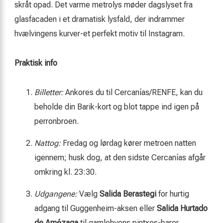
skråt opad. Det varme metrolys møder dagslyset fra
glasfacaden i et dramatisk lysfald, der indrammer
hvælvingens kurver-et perfekt motiv til Instagram.
Praktisk info
Billetter:
Ankores du til Cercanías/RENFE, kan du
beholde din Barik-kort og blot tappe ind igen på
perronbroen.
Nattog:
Fredag og lørdag kører metroen natten
igennem; husk dog, at den sidste Cercanías afgår
omkring kl. 23:30.
Udgangene:
Vælg
Salida Berastegi
for hurtig
adgang til Guggenheim-aksen eller
Salida Hurtado
de Amézaga
til gamlebyens pintxos-barer.