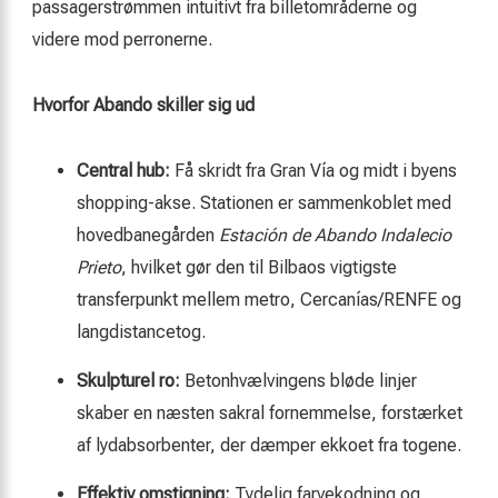
passagerstrømmen intuitivt fra billetområderne og
videre mod perronerne.
Hvorfor Abando skiller sig ud
Central hub:
Få skridt fra Gran Vía og midt i byens
shopping-akse. Stationen er sammenkoblet med
hovedbanegården
Estación de Abando Indalecio
Prieto
, hvilket gør den til Bilbaos vigtigste
transfer­punkt mellem metro, Cercanías/RENFE og
langdistancetog.
Skulpturel ro:
Betonhvælvingens bløde linjer
skaber en næsten sakral fornemmelse, forstærket
af lydabsorbenter, der dæmper ekkoet fra togene.
Effektiv omstigning:
Tydelig farve­kodning og