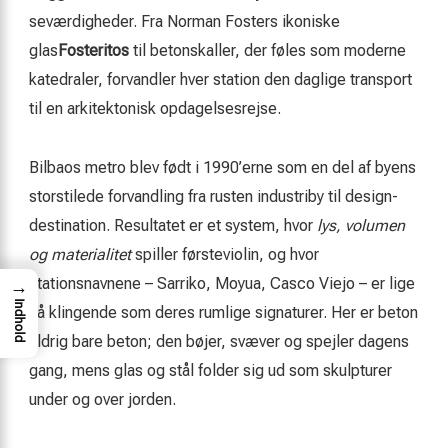
seværdigheder. Fra Norman Fosters ikoniske
glas
Fosteritos
til betonskaller, der føles som moderne
katedraler, forvandler hver station den daglige transport
til en arkitektonisk opdagelsesrejse.
Bilbaos metro blev født i 1990’erne som en del af byens
storstilede forvandling fra rusten industriby til design-
destination. Resultatet er et system, hvor
lys, volumen
og materialitet
spiller førsteviolin, og hvor
stationsnavnene – Sarriko, Moyua, Casco Viejo – er lige
→
Indhold
så klingende som deres rumlige signaturer. Her er beton
aldrig bare beton; den bøjer, svæver og spejler dagens
gang, mens glas og stål folder sig ud som skulpturer
under og over jorden.