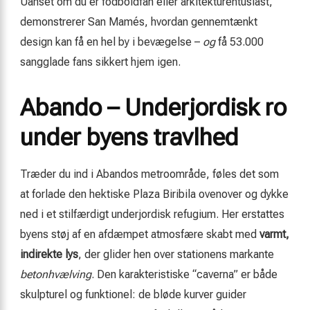
Uanset om du er fodboldfan eller arkitekturentusiast,
demonstrerer San Mamés, hvordan gennemtænkt
design kan få en hel by i bevægelse –
og
få 53.000
sangglade fans sikkert hjem igen.
Abando – Underjordisk ro
under byens travlhed
Træder du ind i Abandos metroområde, føles det som
at forlade den hektiske Plaza Biribila ovenover og dykke
ned i et stilfærdigt underjordisk refugium. Her erstattes
byens støj af en afdæmpet atmosfære skabt med
varmt,
indirekte lys
, der glider hen over stationens markante
betonhvælving
. Den karakteristiske “caverna” er både
skulpturel og funktionel: de bløde kurver guider