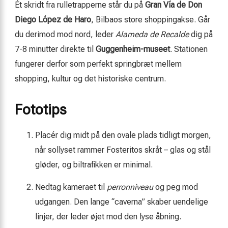
Ét skridt fra rulletrapperne står du på
Gran Vía de Don
Diego López de Haro
, Bilbaos store shoppingakse. Går
du derimod mod nord, leder
Alameda de Recalde
dig på
7-8 minutter direkte til
Guggenheim-museet
. Stationen
fungerer derfor som perfekt springbræt mellem
shopping, kultur og det historiske centrum.
Fototips
Placér dig midt på den ovale plads tidligt morgen,
når sollyset rammer Fosteritos skråt – glas og stål
gløder, og biltrafikken er minimal.
Nedtag kameraet til
perronniveau
og peg mod
udgangen. Den lange “caverna” skaber uendelige
linjer, der leder øjet mod den lyse åbning.