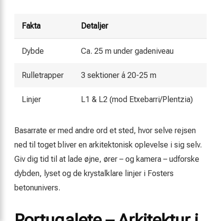
Fakta
Detaljer
Dybde
Ca. 25 m under gadeniveau
Rulletrapper
3 sektioner á 20-25 m
Linjer
L1 & L2 (mod Etxebarri/Plentzia)
Basarrate er med andre ord et sted, hvor selve rejsen
ned til toget bliver en arkitektonisk oplevelse i sig selv.
Giv dig tid til at lade øjne, ører – og kamera – udforske
dybden, lyset og de krystalklare linjer i Fosters
betonunivers.
Portugalete – Arkitektur i