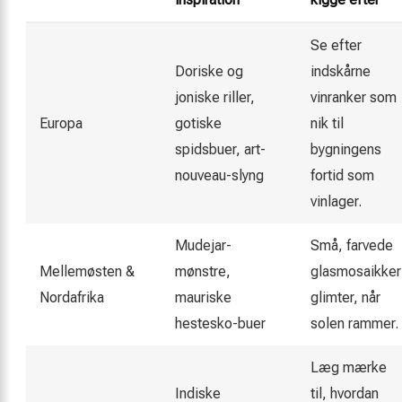
Se efter
Doriske og
indskårne
joniske riller,
vinranker som
Europa
gotiske
nik til
spidsbuer, art-
bygningens
nouveau-slyng
fortid som
vinlager.
Mudejar-
Små, farvede
Mellemøsten &
mønstre,
glasmosaikker
Nordafrika
mauriske
glimter, når
hestesko-buer
solen rammer.
Læg mærke
Indiske
til, hvordan