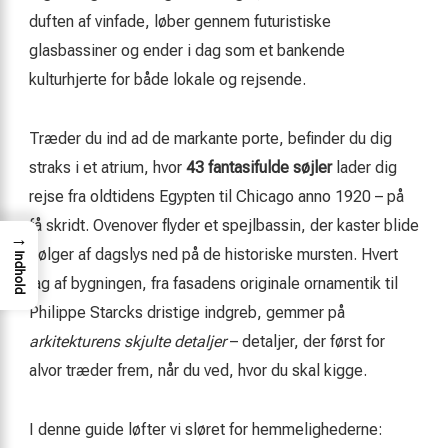
duften af vinfade, løber gennem futuristiske
glasbassiner og ender i dag som et bankende
kulturhjerte for både lokale og rejsende.
Træder du ind ad de markante porte, befinder du dig
straks i et atrium, hvor
43 fantasifulde søjler
lader dig
rejse fra oldtidens Egypten til Chicago anno 1920 – på
få skridt. Ovenover flyder et spejlbassin, der kaster blide
→
bølger af dagslys ned på de historiske mursten. Hvert
Indhold
lag af bygningen, fra fasadens originale ornamentik til
Philippe Starcks dristige indgreb, gemmer på
arkitekturens skjulte detaljer
– detaljer, der først for
alvor træder frem, når du ved, hvor du skal kigge.
I denne guide løfter vi sløret for hemmelighederne: