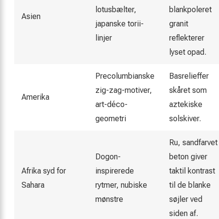
lotusbælter,
blankpoleret
Asien
japanske torii-
granit
linjer
reflekterer
lyset opad.
Precolumbianske
Basrelieffer
zig-zag-motiver,
skåret som
Amerika
art-déco-
aztekiske
geometri
solskiver.
Ru, sandfarvet
Dogon-
beton giver
Afrika syd for
inspirerede
taktil kontrast
Sahara
rytmer, nubiske
til de blanke
mønstre
søjler ved
siden af.