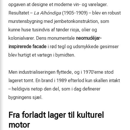
opgaven at designe et moderne vin- og varelager.
Resultatet –
La Alhóndiga
(1905-1909) – blev en robust
murstensbygning med jernbetonkonstruktion, som
kunne huse tusindvis af tønder rioja, olier og
kolonialvarer. Dens monumentale
neomudéjar-
inspirerede facade
i rød tegl og udsmykkede gesimser
blev hurtigt et vartegn i bymidten.
Men industrialiseringen flyttede, og i 1970’erne stod
lageret tomt. En brand i 1989 efterlod kun skallen intakt
– heldigvis netop den del, som i dag definerer
bygningens sjæl.
Fra forladt lager til kulturel
motor