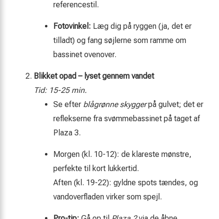
reference­stil.
Foto­vinkel:
Læg dig på ryggen (ja, det er
tilladt) og fang søjlerne som ramme om
bassinet ovenover.
Blikket opad – lyset gennem vandet
Tid: 15-25 min.
Se efter
blågrønne skygger
på gulvet; det er
reflekserne fra svømme­bassinet på taget af
Plaza 3.
Morgen (kl. 10-12): de klareste mønstre,
perfekte til kort lukkertid.
Aften (kl. 19-22): gyldne spots tændes, og
vandover­fladen virker som spejl.
Pro-tip:
Gå op til
Plaza 2
via de åbne