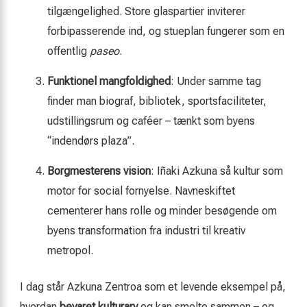
tilgængelighed. Store glaspartier inviterer
forbipasserende ind, og stueplan fungerer som en
offentlig
paseo
.
Funktionel mangfoldighed
: Under samme tag
finder man biograf, bibliotek, sportsfaciliteter,
udstillingsrum og caféer – tænkt som byens
“indendørs plaza”.
Borgmesterens vision
: Iñaki Azkuna så kultur som
motor for social fornyelse. Navneskiftet
cementerer hans rolle og minder besøgende om
byens transformation fra industri til kreativ
metropol.
I dag står Azkuna Zentroa som et levende eksempel på,
hvordan
bevaret kulturarv
og
kan smelte sammen – og