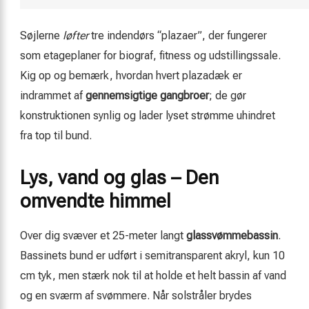
Søjlerne
løfter
tre indendørs “plazaer”, der fungerer
som etageplaner for biograf, fitness og udstillingssale.
Kig op og bemærk, hvordan hvert plazadæk er
indrammet af
gennemsigtige gangbroer
; de gør
konstruktionen synlig og lader lyset strømme uhindret
fra top til bund.
Lys, vand og glas – Den
omvendte himmel
Over dig svæver et 25-meter langt
glassvømmebassin
.
Bassinets bund er udført i semitransparent akryl, kun 10
cm tyk, men stærk nok til at holde et helt bassin af vand
og en sværm af svømmere. Når solstråler brydes