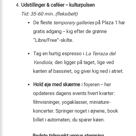
Udstillinger & caféer – kulturpulsen
Tid: 35-60 min. (fleksibelt)
De fleste
temporary galleries
på Plaza 1 har
gratis adgang – kig efter de grønne
“Libre/Free”-skilte.
Tag en hurtig espresso i
La Terraza del
Yandiola
; den ligger på taget, lige ved
kanten af bassinet, og giver kig ned i atriet.
Hold øje med skærme
i foyeren – her
opdateres dagens events hvert kvarter:
filmvisninger, yogaklasser, miniature­
koncerter. Springer noget i øjnene, book
billet i automaten; du sparer køen.
Bedste tidspunkt versus stemning