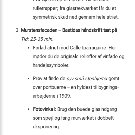
rulletrapper; fra glasrækværket får du et
symmetrisk skud ned gennem hele atriet.
Murstensfacaden – Bastidas håndskrift tæt på
Tid: 25-35 min.
Forlad atriet mod Calle Iparraguirre. Her
møder du de originale relieffer af vin­fade og
handels­symboler.
Prøv at finde de
syv små stenhjerter
gemt
over portbuerne – en hyldest til bygnings­
arbejderne i 1909.
Foto­vinkel:
Brug den buede glasindgang
som spejl og fang murværket i dobbelt­
eksponering.