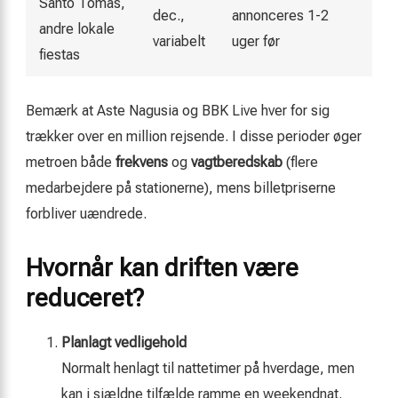
Santo Tomás,
dec.,
annonceres 1-2
andre lokale
variabelt
uger før
fiestas
Bemærk at Aste Nagusia og BBK Live hver for sig
trækker over en million rejsende. I disse perioder øger
metroen både
frekvens
og
vagtberedskab
(flere
medarbejdere på stationerne), mens billetpriserne
forbliver uændrede.
Hvornår kan driften være
reduceret?
Planlagt vedligehold
Normalt henlagt til nattetimer på hverdage, men
kan i sjældne tilfælde ramme en weekendnat.