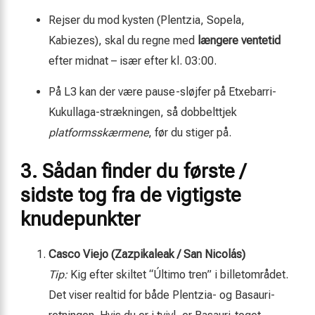
Rejser du mod kysten (Plentzia, Sopela,
Kabiezes), skal du regne med
længere ventetid
efter midnat – især efter kl. 03:00.
På L3 kan der være pause-sløjfer på Etxebarri-
Kukullaga-strækningen, så dobbelttjek
platformsskærmene
, før du stiger på.
3. Sådan finder du første /
sidste tog fra de vigtigste
knudepunkter
Casco Viejo (Zazpikaleak / San Nicolás)
Tip:
Kig efter skiltet “
Último tren
” i billetområdet.
Det viser realtid for både Plentzia- og Basauri-