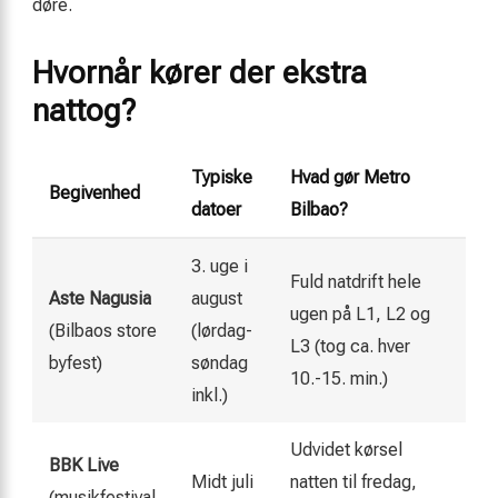
døre.
Hvornår kører der ekstra
nattog?
Typiske
Hvad gør Metro
Begivenhed
datoer
Bilbao?
3. uge i
Fuld natdrift hele
Aste Nagusia
august
ugen på L1, L2 og
(Bilbaos store
(lørdag-
L3 (tog ca. hver
byfest)
søndag
10.-15. min.)
inkl.)
Udvidet kørsel
BBK Live
Midt juli
natten til fredag,
(musikfestival