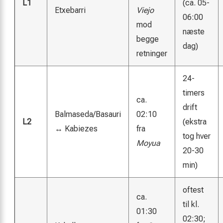
L1
(ca. 05-
Etxebarri
Viejo
06:00
mod
næste
begge
dag)
retninger
24-
timers
ca.
drift
Balmaseda/Basauri
02:10
L2
(ekstra
↔ Kabiezes
fra
tog hver
Moyua
20-30
min)
oftest
ca.
til kl.
01:30
02:30;