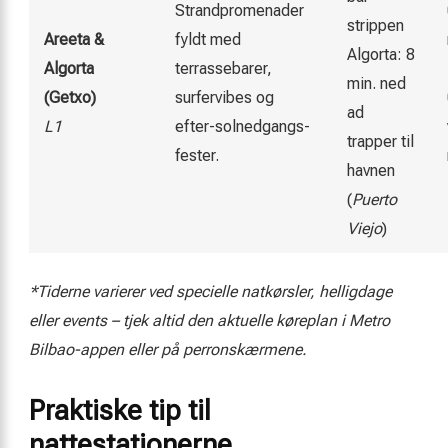
Strandpromenader
strippen
Areeta &
fyldt med
Algorta: 8
Algorta
terrassebarer,
min. ned
(Getxo)
surfervibes og
ad
L1
efter-solnedgangs-
trapper til
fester.
havnen
(
Puerto
Viejo
)
*Tiderne varierer ved specielle natkørsler, helligdage
eller events – tjek altid den aktuelle køreplan i Metro
Bilbao-appen eller på perronskærmene.
Praktiske tip til
nattestationerne