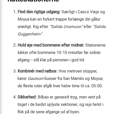
Find den rigtige udgang:
Særligt i Casco Viejo og
Moyua kan en forkert trappe forlænge din gåtur
unødigt. Kig efter
“Salida Unamuno”
eller
“Salida
Guggenheim”
.
Hold øje med bommene efter midnat:
Stationerne
lukker ofte bommene 10-15 minutter før sidste
afgang – stå klar på perronen i god tid.
Kombinér med natbus:
Hvis metroen stopper,
kører
Gautxori
-busser fra San Mamés og Moyua;
de fleste ruter afgår hver halve time til ca. 05:00.
Sikkerhed:
Bilbao er generelt tryg, men vent på
toget i de bedst oplyste sektioner, og rejs helst i
flok på de sene afgange ud af byen.