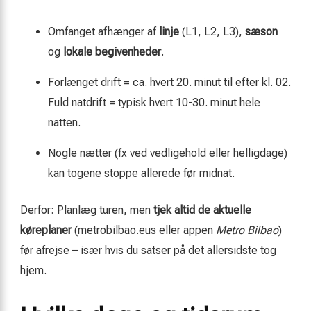
Omfanget afhænger af
linje
(L1, L2, L3),
sæson
og
lokale begivenheder
.
Forlænget drift = ca. hvert 20. minut til efter kl. 02.
Fuld natdrift = typisk hvert 10-30. minut hele
natten.
Nogle nætter (fx ved vedligehold eller helligdage)
kan togene stoppe allerede før midnat.
Derfor: Planlæg turen, men
tjek altid de aktuelle
køreplaner
(
metrobilbao.eus
eller appen
Metro Bilbao
)
før afrejse – især hvis du satser på det allersidste tog
hjem.