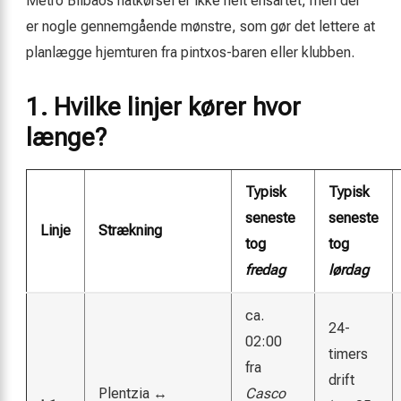
Metro Bilbaos natkørsel er ikke helt ensartet, men der
er nogle gennemgående mønstre, som gør det lettere at
planlægge hjemturen fra pintxos-baren eller klubben.
1. Hvilke linjer kører hvor
længe?
Typisk
Typisk
seneste
seneste
Linje
Strækning
tog
tog
fredag
lørdag
ca.
24-
02:00
timers
fra
drift
Plentzia ↔
Casco