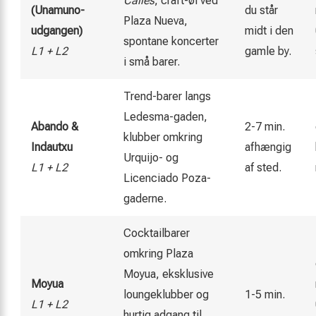
Calles
, craft-øl ved
(Unamuno-
du står
Plaza Nueva,
udgangen)
midt i den
spontane koncerter
L1 + L2
gamle by.
i små barer.
Trend-barer langs
Ledesma-gaden,
Abando &
2-7 min.
klubber omkring
Indautxu
afhængig
Urquijo- og
L1 + L2
af sted.
Licenciado Poza-
gaderne.
Cocktailbarer
omkring Plaza
Moyua, eksklusive
Moyua
loungeklubber og
1-5 min.
L1 + L2
hurtig adgang til