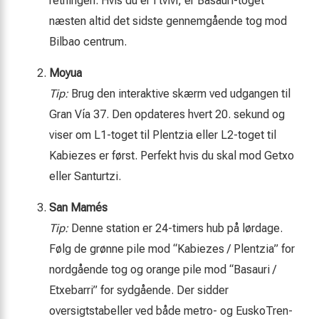
retningen. Hvis du er i tvivl, er Basauri-toget
næsten altid det sidste gennemgående tog mod
Bilbao centrum.
Moyua
Tip:
Brug den interaktive skærm ved udgangen til
Gran Vía 37. Den opdateres hvert 20. sekund og
viser om L1-toget til Plentzia eller L2-toget til
Kabiezes er først. Perfekt hvis du skal mod Getxo
eller Santurtzi.
San Mamés
Tip:
Denne station er 24-timers hub på lørdage.
Følg de grønne pile mod “Kabiezes / Plentzia” for
nordgående tog og orange pile mod “Basauri /
Etxebarri” for sydgående. Der sidder
oversigtstabeller ved både metro- og EuskoTren-