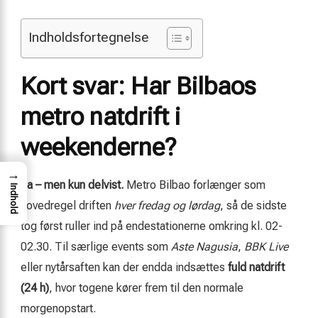
Indholdsfortegnelse
Kort svar: Har Bilbaos
metro natdrift i
weekenderne?
→
Ja – men kun delvist.
Metro Bilbao forlænger som
Indhold
hovedregel driften
hver fredag og lørdag
, så de sidste
tog først ruller ind på endestationerne omkring kl. 02-
02.30. Til særlige events som
Aste Nagusia
,
BBK Live
eller nytårsaften kan der endda indsættes
fuld natdrift
(24 h)
, hvor togene kører frem til den normale
morgenopstart.