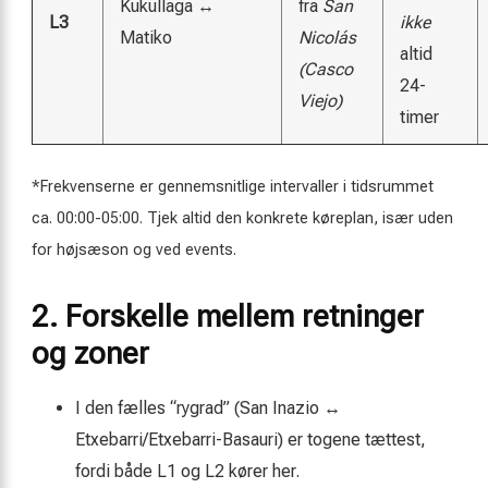
Kukullaga ↔
fra
San
L3
ikke
Matiko
Nicolás
altid
(Casco
24-
Viejo)
timer
*Frekvenserne er gennemsnitlige intervaller i tidsrummet
ca. 00:00-05:00. Tjek altid den konkrete køreplan, især uden
for højsæson og ved events.
2. Forskelle mellem retninger
og zoner
I den fælles “rygrad” (San Inazio ↔
Etxebarri/Etxebarri-Basauri) er togene tættest,
fordi både L1 og L2 kører her.