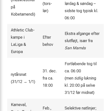
(tors-
lørdag & søndag –
på
lør)
sidste tog typisk kl.
Kobetamendi)
06:00
Athletic Club-
Ekstra afgange efter
kampe i
Efter
slutfløjt, især fra
LaLiga &
behov
San Mamés
Europa
Fortløbende tog til
31. dec.
ca. 06:00
nytårsnat
fra ca.
(men
tidlig
lukning
(31/12 → 1/1)
18:00
kl. 20:00 på selve
31/12 før midnat)
Karneval,
Feb.,
Selektive natlinjer;