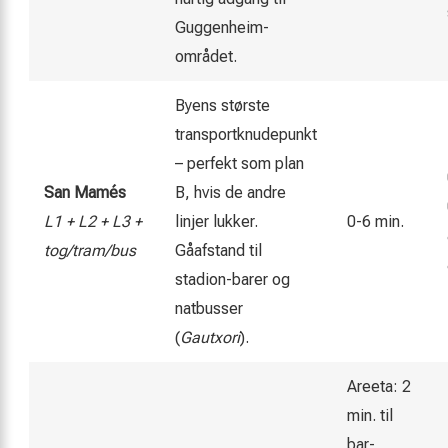
Guggenheim-
området.
Byens største
transportknudepunkt
– perfekt som plan
San Mamés
B, hvis de andre
L1 + L2 + L3 +
linjer lukker.
0-6 min.
tog/tram/bus
Gåafstand til
stadion-barer og
natbusser
(
Gautxori
).
Areeta: 2
min. til
bar-