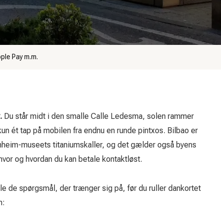
pple Pay m.m.
.
Du står midt i den smalle Calle Ledesma, solen rammer
kun ét tap på mobilen fra endnu en runde pintxos. Bilbao er
enheim-museets titaniumskaller, og det gælder også byens
hvor og hvordan du kan betale kontaktløst.
lle de spørgsmål, der trænger sig på, før du ruller dankortet
n: