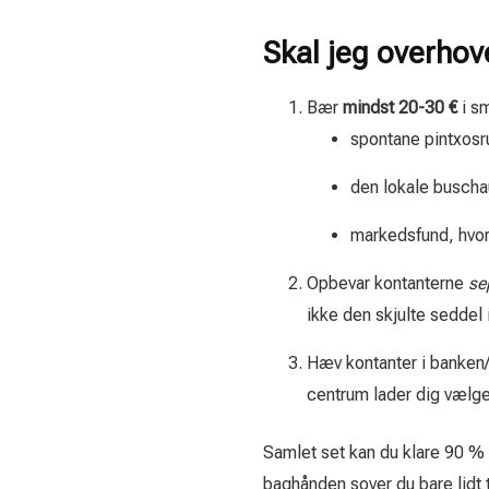
Skal jeg overhov
Bær
mindst 20-30 €
i sm
spontane pintxosru
den lokale buschau
markedsfund, hvor 
Opbevar kontanterne
se
ikke den skjulte seddel 
Hæv kontanter i banken
centrum lader dig vælg
Samlet set kan du klare 90 % a
baghånden sover du bare lidt 