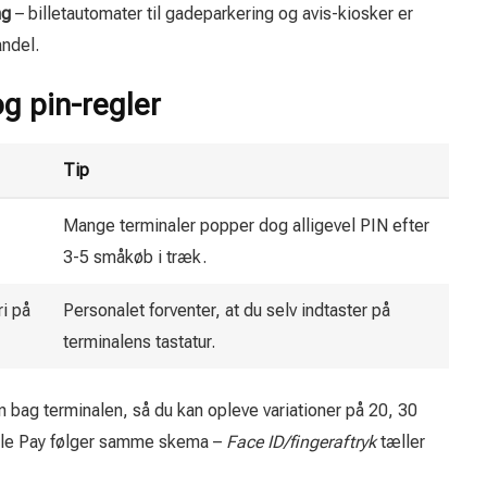
ng
– billetautomater til gadeparkering og avis-kiosker er
andel.
g pin-regler
Tip
Mange terminaler popper dog alligevel PIN efter
3-5 småkøb i træk.
ri på
Personalet forventer, at du selv indtaster på
terminalens tastatur.
bag terminalen, så du kan opleve variationer på 20, 30
ogle Pay følger samme skema –
Face ID/fingeraftryk
tæller