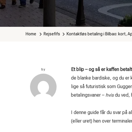
Home
Rejsefifs
Kontaktløs betaling i Bilbao: kort, A
Et blip – og så er kaffen betalt
by
de blanke bar­diske, og du er 
lige så futuristisk som Gugg
betalingsvaner –
hvis
du ved, 
I denne guide får du svar på a
(eller uret) hen over terminale