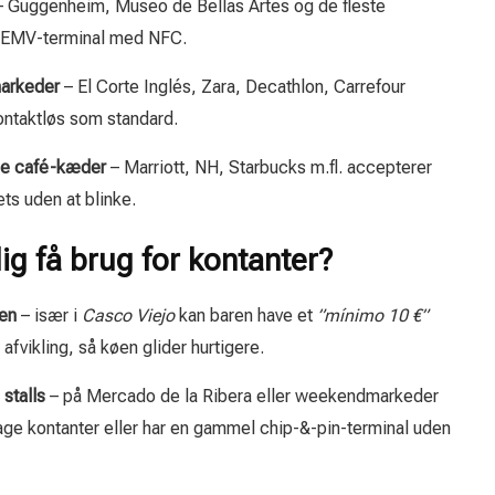
 Guggenheim, Museo de Bellas Artes og de fleste
ld EMV-terminal med NFC.
arkeder
– El Corte Inglés, Zara, Decathlon, Carrefour
ontaktløs som standard.
ale café-kæder
– Marriott, NH, Starbucks m.fl. accepterer
ts uden at blinke.
ig få brug for kontanter?
den
– især i
Casco Viejo
kan baren have et
”mínimo 10 €”
afvikling, så køen glider hurtigere.
stalls
– på Mercado de la Ribera eller weekendmarkeder
age kontanter eller har en gammel chip-&-pin-terminal uden