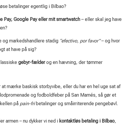
øse betalinger egentlig i Bilbao?
e Pay, Google Pay eller mit smartwatch
– eller skal jeg have
men?
re og markedshandlere stadig
“efectivo, por favor”
– og hvor
gt at have på sig?
klassiske
gebyr-fælder
og en hævning, der tømmer
r at mærke baskisk storbyvibe, eller du har en hel uge sat af
, flodpromenade og fodboldfeber på San Mamés, så gør et
skellen på
pain-fri
betalinger og småirriterende pengebøvl.
er armen – nu dykker vi ned i
kontaktløs betaling i Bilbao
,