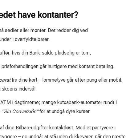
edet have kontanter?
å sedler eller mønter. Det redder dig ved
nder i overfyldte barer,
ffør, hvis din Barik-saldo pludselig er tom,
prisforhandlingen går hurtigere med kontant betaling.
parat
fra dine kort – lommetyve går efter pung eller mobil,
i skoens indersål.
/ATM i dagtimerne; mange kutxabank-automater rundt i
e
”Sin Conversión”
for at undgå dyre kurser.
f dine Bilbao-udgifter kontaktløst. Med et par tyvere i
tryggere – og undgår at stå uden drikkevarer, når den næste