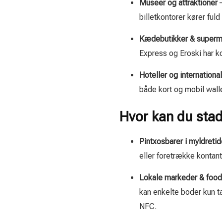
Museer og attraktioner
–
billetkontorer kører fu
Kædebutikker & superm
Express og Eroski har k
Hoteller og internation
både kort og mobil walle
Hvor kan du stad
Pintxosbarer i myldreti
eller foretrække kontant 
Lokale markeder & food 
kan enkelte boder kun t
NFC.