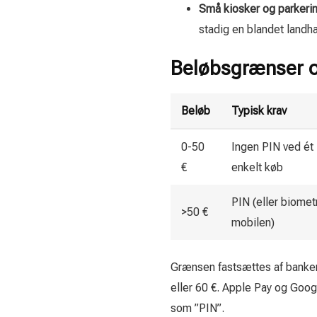
Små kiosker og parkeri
stadig en blandet landh
Beløbsgrænser o
Beløb
Typisk krav
0-50
Ingen PIN ved ét
€
enkelt køb
PIN (eller biomet
>50 €
mobilen)
Grænsen fastsættes af banken 
eller 60 €. Apple Pay og Go
som ”PIN”.