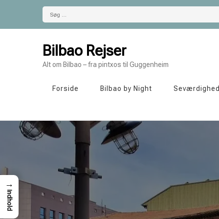
Søg
efter:
Bilbao Rejser
Alt om Bilbao – fra pintxos til Guggenheim
Forside
Bilbao by Night
Seværdighe
→
Indhold