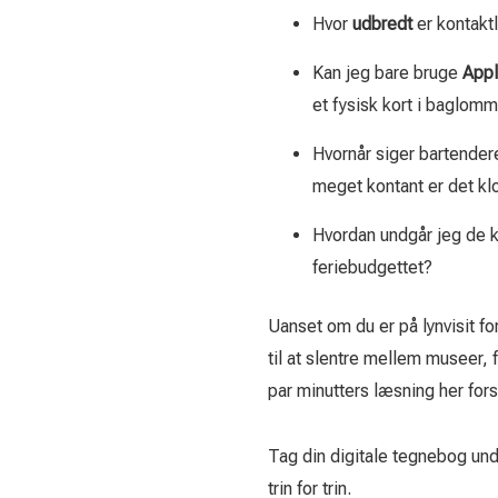
Hvor
u­dbredt
er kontaktl
Kan jeg bare bruge
Appl
et fysisk kort i baglom
Hvornår siger bartende
meget kontant er det klo
Hvordan undgår jeg de 
feriebudgettet?
Uanset om du er på lynvisit fo
til at slentre mellem museer
par minutters læsning her for
Tag din digitale tegnebog und
trin for trin.