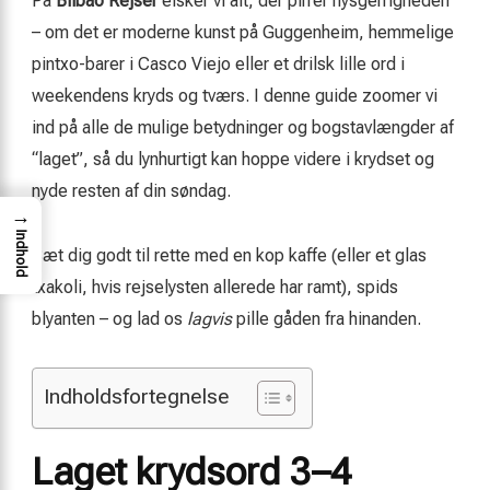
På
Bilbao Rejser
elsker vi alt, der pirrer nysgerrigheden
– om det er moderne kunst på Guggenheim, hemmelige
pintxo-barer i Casco Viejo eller et drilsk lille ord i
weekendens kryds og tværs. I denne guide zoomer vi
ind på alle de mulige betydninger og bogstavlængder af
“laget”, så du lynhurtigt kan hoppe videre i krydset og
nyde resten af din søndag.
→
Indhold
Sæt dig godt til rette med en kop kaffe (eller et glas
txakoli, hvis rejselysten allerede har ramt), spids
blyanten – og lad os
lagvis
pille gåden fra hinanden.
Indholdsfortegnelse
Laget krydsord 3–4