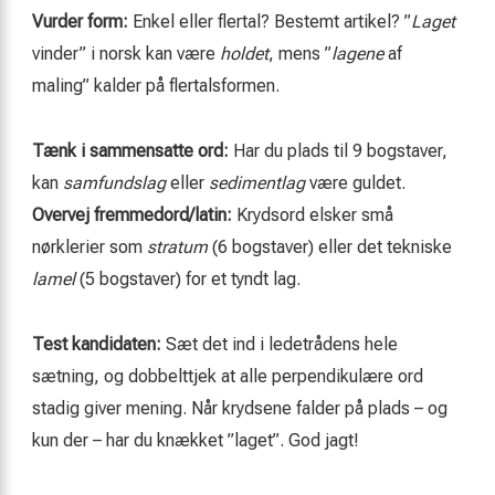
Vurder form:
Enkel eller flertal? Bestemt artikel? ”
Laget
vinder” i norsk kan være
holdet
, mens ”
lagene
af
maling” kalder på flertalsformen.
Tænk i sammensatte ord:
Har du plads til 9 bogstaver,
kan
samfundslag
eller
sedimentlag
være guldet.
Overvej fremmedord/latin:
Krydsord elsker små
nørklerier som
stratum
(6 bogstaver) eller det tekniske
lamel
(5 bogstaver) for et tyndt lag.
Test kandidaten:
Sæt det ind i ledetrådens hele
sætning, og dobbelttjek at alle perpendikulære ord
stadig giver mening. Når krydsene falder på plads – og
kun der – har du knækket ”laget”. God jagt!