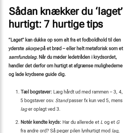
Sådan knækker du ‘laget’
hurtigt: 7 hurtige tips
”Laget” kan dukke op som alt fra et fodbold
hold
til den
yderste
skorpe
på et brød – eller helt metaforisk som et
samfundslag
. Når du møder ledetråden i krydsordet,
handler det derfor om hurtigt at afgrænse mulighederne
og lade krydsene guide dig.
Tæl bogstaver:
Læg hårdt ud med rammen – 3, 4,
5 bogstaver osv.
Stand
passer fx kun ved 5, mens
lag
er oplagt ved 3.
Notér kendte kryds:
Har du allerede et
L
og et
G
fra andre ord? Så peger pilen lynhurtigt mod
lag
,