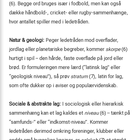
(6). Begge ord bruges især i fodbold, men kan også
dække håndbold-, cricket- eller rugby-sammenhænge,
hvor antallet spiller med i ledetråden.
Natur & geologi:
Peger ledetråden mod overflader,
jordlag eller planetariske begreber, kommer
skorpe
(6)
hurtigt i spil – den hårde, faste overflade på jord eller
brød. Er formuleringen mere lærd (“latinsk lag” eller
“geologisk niveau”), så prøv
stratum
(7), latin for lag,
som ofte dukker op i aviser og populærvidenskab.
Sociale & abstrakte lag:
I sociologisk eller hierarkisk
sammenhæng kan et lag kaldes et
niveau
(6) – tænkt på
“samfunds-” eller “indkomst-niveau”. Kommer
ledetråden derimod omkring foreninger, klubber eller