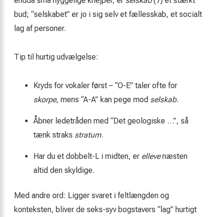
endda små hyggelige knejper, er
selskab
(7) et stærkt
bud; “selskabet” er jo i sig selv et fællesskab, et socialt
lag af personer.
Tip til hurtig udvælgelse:
Kryds for vokaler først – “O-E” taler ofte for
skorpe
, mens “A-A” kan pege mod
selskab
.
Åbner ledetråden med “Det geologiske …”, så
tænk straks
stratum
.
Har du et dobbelt-L i midten, er
elleve
næsten
altid den skyldige.
Med andre ord: Ligger svaret i feltlængden og
konteksten, bliver de seks-syv bogstavers “lag” hurtigt