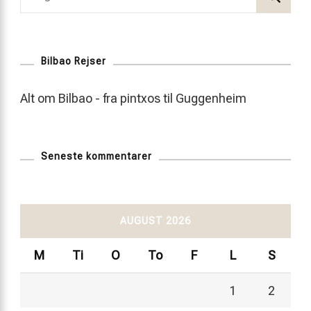
efter:
Bilbao Rejser
Alt om Bilbao - fra pintxos til Guggenheim
Seneste kommentarer
AUGUST 2026
M
Ti
O
To
F
L
S
1
2