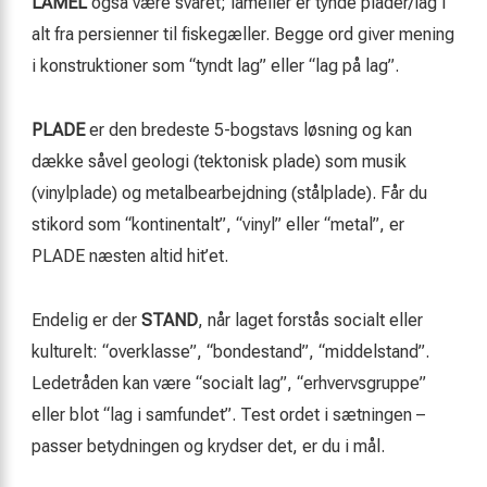
LAMEL
også være svaret; lameller er tynde plader/lag i
alt fra persienner til fiskegæller. Begge ord giver mening
i konstruktioner som “tyndt lag” eller “lag på lag”.
PLADE
er den bredeste 5-bogstavs løsning og kan
dække såvel geologi (tektonisk plade) som musik
(vinylplade) og metalbearbejdning (stålplade). Får du
stikord som “kontinentalt”, “vinyl” eller “metal”, er
PLADE næsten altid hit’et.
Endelig er der
STAND
, når laget forstås socialt eller
kulturelt: “overklasse”, “bondestand”, “middelstand”.
Ledetråden kan være “socialt lag”, “erhvervsgruppe”
eller blot “lag i samfundet”. Test ordet i sætningen –
passer betydningen og krydser det, er du i mål.