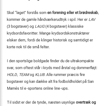
Skal “laget” forstås som
en forening eller et brødre­skab
,
kommer de gamle håndværkerudtryk i spil. Her er
LAV
(3 bogstaver) og
LAUG
(4 bogstaver) klassiske
krydsords­favoritter. Mange krydsordskonstruktører
elsker dem, fordi de klinger historisk og samtidigt er
korte nok til de små felter.
I den sportslige boldgade finder du de ultra­kompakte
svar, som oftest står i kryds med årstal og dommerfløjt:
HOLD
,
TEAM
og
KLUB
. Alle rummer præcis fire
bogstaver og kan dække alt fra fodboldholdet på San
Mamés til e-sportens online line-ups.
Til sidst er der de tynde, næsten usynlige
overtræk og