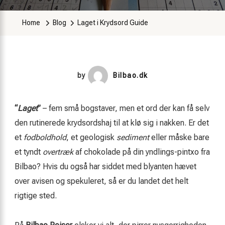
Home
Blog
Laget i Krydsord Guide
by
Bilbao.dk
“
Laget
”
– fem små bogstaver, men et ord der kan få selv
den rutinerede krydsordshaj til at klø sig i nakken. Er det
et
fodboldhold
, et geologisk
sediment
eller måske bare
et tyndt
overtræk
af chokolade på din yndlings-pintxo fra
Bilbao? Hvis du også har siddet med blyanten hævet
over avisen og spekuleret, så er du landet det helt
rigtige sted.