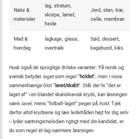
lag, stratum,
Natur &
Jord, sten, træ,
skorpe, lamel,
materialer
celle, membran
hinde
Mad &
lagkage, glasur,
Sød, dessert,
hverdag
overtræk
kagebund, kiks
Husk også de sproglige drilske varianter: På norsk og
svensk betyder
laget
som regel “
holdet
”, men i visse
sammenhænge blot “
lavet/skabt
”. Står der fx “det er
laget af” i en blandet skandinavisk kryds, kan løsningen
være
lavet
, mens “fotball-laget” peger på
hold
. Tjek
derfor altid krydsene og læs ledetråden højt for dig selv
– lyder sætningsmelodien rigtigt med din kandidat, er
du som regel ét lag nærmere løsningen.