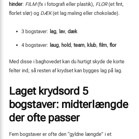
hinder
:
FILM
(fx i fotografi eller plastik),
FLOR
(et fint,
florlet slør) og
DÆK
(et lag maling eller chokolade).
3 bogstaver:
lag
,
lav
,
dæk
4 bogstaver:
laug
,
hold
,
team
,
klub
,
film
,
flor
Med disse i baghovedet kan du hurtigt skyde de korte
felter ind, så resten af krydset kan bygges lag på lag.
Laget krydsord 5
bogstaver: midterlængde
der ofte passer
Fem bogstaver er ofte den “gyldne længde” i et