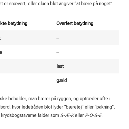
t er snævert, eller cluen blot angiver “at bære på noget”.
ekte betydning
Overført betydning
k
–
e
–
last
gæld
ske beholder, man bærer på ryggen, og optræder ofte i
sord, hvor ledetråden blot lyder “bæretøj” eller “pakning”.
s krydsbogstaverne falder som
S-Æ-K
eller
P-O-S-E
.