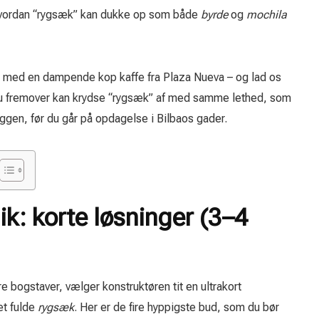
 hvordan “rygsæk” kan dukke op som både
byrde
og
mochila
ke med en dampende kop kaffe fra Plaza Nueva – og lad os
 fremover kan krydse “rygsæk” af med samme lethed, som
yggen, før du går på opdagelse i Bilbaos gader.
ik: korte løsninger (3–4
ire bogstaver, vælger konstruktøren tit en ultrakort
et fulde
rygsæk
. Her er de fire hyppigste bud, som du bør