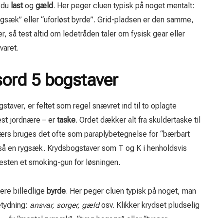
r du
last
og
gæld
. Her peger cluen typisk på noget mentalt:
gsæk” eller “uforløst byrde”. Grid-pladsen er den samme,
, så test altid om ledetråden taler om fysisk gear eller
varet.
ord 5 bogstaver
taver, er feltet som regel snævret ind til to oplagte
est jordnære – er
taske
. Ordet dækker alt fra skuldertaske til
værs bruges det ofte som paraplybetegnelse for “bærbart
så en rygsæk. Krydsbogstaver som T og K i henholdsvis
næsten et smoking-gun for løsningen.
re billedlige
byrde
. Her peger cluen typisk på noget, man
etydning:
ansvar, sorger, gæld
osv. Klikker krydset pludselig