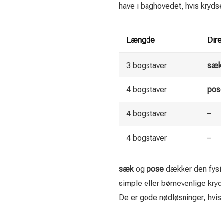
have i baghovedet, hvis krydse
Længde
Dir
3 bogstaver
sæ
4 bogstaver
pos
4 bogstaver
–
4 bogstaver
–
sæk
og
pose
dækker den fysi
simple eller børnevenlige kryd
De er gode nødløsninger, hvi