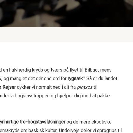
en halvfærdig kryds og tværs på flyet til Bilbao, mens
i
, og manglet det dér ene ord for
rygsæk
? Så er du landet
o Rejser
dykker vi normalt ned i alt fra
pintxos
til
der vi bogstavstroppen og hjælper dig med at pakke
lynhurtige tre-bogstavsløsninger
og de mere eksotiske
temakryds om baskisk kultur. Undervejs deler vi sprogtips til