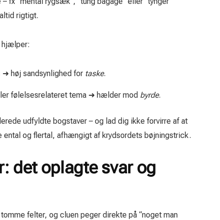
 – fx “mental rygsæk”, “tung bagage” eller “tynger
tid rigtigt.
t hjælper:
ds ➜ høj sandsynlighed for
taske
.
ller følelsesrelateret tema ➜ hælder mod
byrde
.
ede udfyldte bogstaver – og lad dig ikke forvirre af at
ental og flertal, afhængigt af krydsordets bøjningstrick.
: det oplagte svar og
tomme felter, og cluen peger direkte på “noget man