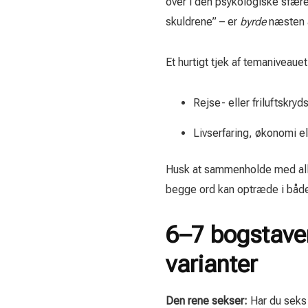
over i den psykologiske sfære
skuldrene” – er
byrde
næsten al
Et hurtigt tjek af temaniveaue
Rejse- eller friluftskry
Livserfaring, økonomi e
Husk at sammenholde med aller
begge ord kan optræde i både 
6–7 bogstaver
varianter
Den rene sekser:
Har du seks 