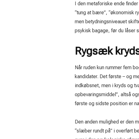
I den metaforiske ende finde
“tung at bære”, “økonomisk ry
men betydningsniveauet skifter
psykisk bagage, før du låser s
Rygsæk kryds
Når ruden kun rummer fem bogs
kandidater. Det første – og m
indkøbsnet, men i kryds og t
opbevaringsmiddel”, altså og
første og sidste position er 
Den anden mulighed er den me
“slæber rundt på” i overført b