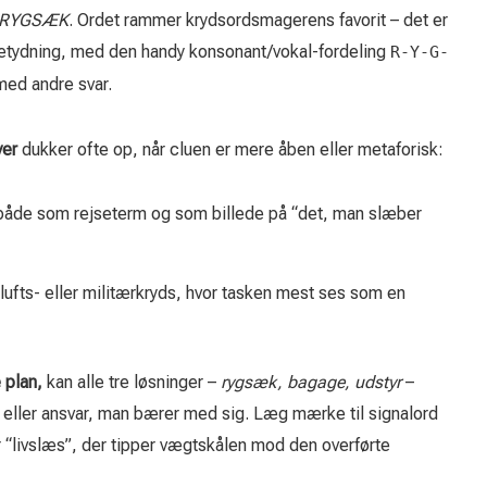
RYGSÆK
. Ordet rammer krydsordsmagerens favorit – det er
 betydning, med den handy konsonant/vokal-fordeling
R-Y-G-
med andre svar.
ver
dukker ofte op, når cluen er mere åben eller metaforisk:
 både som rejseterm og som billede på “det, man slæber
frilufts- eller militærkryds, hvor tasken mest ses som en
 plan,
kan alle tre løsninger –
rygsæk, bagage, udstyr
–
 eller ansvar, man bærer med sig. Læg mærke til signalord
 “livslæs”, der tipper vægtskålen mod den overførte