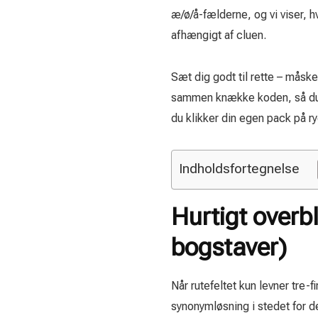
æ/ø/å-fælderne, og vi viser,
afhængigt af cluen.
Sæt dig godt til rette – mås
sammen knække koden, så du
du klikker din egen pack på r
Indholdsfortegnelse
Hurtigt overbl
bogstaver)
Når rutefeltet kun levner tre-f
synonymløsning i stedet for d