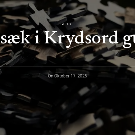
BLOG
sæk i Krydsord g
On
Oktober 17, 2025