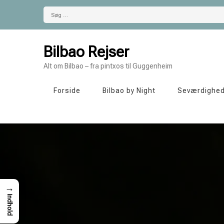
Søg
efter:
Bilbao Rejser
Alt om Bilbao – fra pintxos til Guggenheim
Forside
Bilbao by Night
Seværdighe
→
Indhold