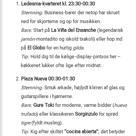
Ledesma-kvarteret kl. 23:30-00:30
Stemning:
Business-barer der netop har skruet
ned for skjorterne og op for musikken.
Bars:
Start på
La Viña del Ensanche
(legendarisk
jamón
-montadito og iskold txakoli) eller hop ind
på
El Globo
for en hurtig
gilda
.
Tip:
Hold dig til de
kølige-display
-pintxos her –
køkkenet lukker ofte lige efter midnat.
Plaza Nueva 00:30-01:30
Stemning:
Smuk arkade, højlydt klirren af glas og
guitarspillere i hjørnerne.
Bars:
Gure Toki
for moderne, varme bidder (
huevo
trufado
) eller klassikeren
Sorginzulo
for sprød
tigre
(fyldt musling).
Tip:
Kig efter skiltet
“cocina abierta”
; det betyder