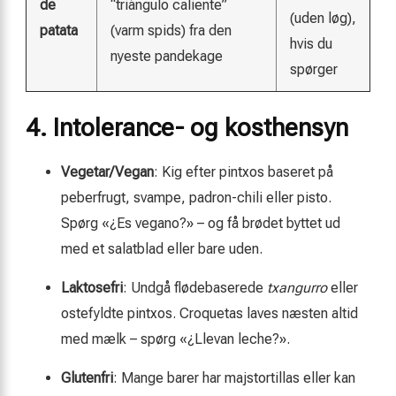
de
“triángulo caliente”
(uden løg),
patata
(varm spids) fra den
hvis du
nyeste pandekage
spørger
4. Intolerance- og kosthensyn
Vegetar/Vegan
: Kig efter pintxos baseret på
peberfrugt, svampe, padron-­chili eller pisto.
Spørg «¿Es vegano?» – og få brødet byttet ud
med et salatblad eller bare uden.
Laktosefri
: Undgå flødebaserede
txangurro
eller
ostefyldte pintxos. Croquetas laves næsten altid
med mælk – spørg «¿Llevan leche?».
Glutenfri
: Mange barer har majstortillas eller kan