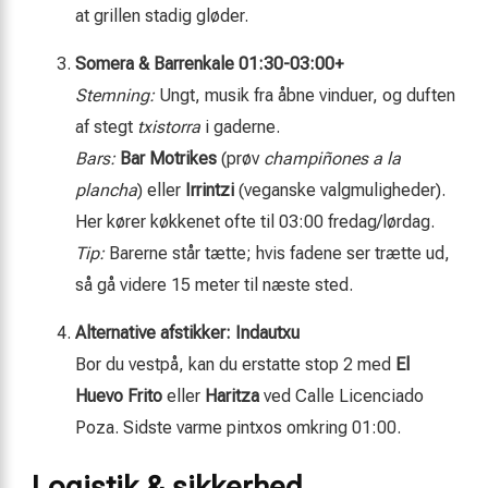
at grillen stadig gløder.
Somera & Barrenkale 01:30-03:00+
Stemning:
Ungt, musik fra åbne vinduer, og duften
af stegt
txistorra
i gaderne.
Bars:
Bar Motrikes
(prøv
champiñones a la
plancha
) eller
Irrintzi
(veganske valgmuligheder).
Her kører køkkenet ofte til 03:00 fredag/lørdag.
Tip:
Barerne står tætte; hvis fadene ser trætte ud,
så gå videre 15 meter til næste sted.
Alternative afstikker: Indautxu
Bor du vestpå, kan du erstatte stop 2 med
El
Huevo Frito
eller
Haritza
ved Calle Licenciado
Poza. Sidste varme pintxos omkring 01:00.
Logistik & sikkerhed