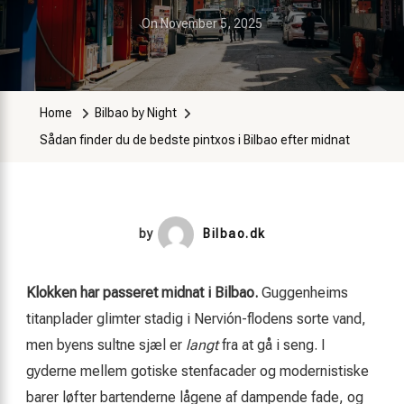
On
November 5, 2025
Home
Bilbao by Night
Sådan finder du de bedste pintxos i Bilbao efter midnat
by
Bilbao.dk
Klokken har passeret midnat i Bilbao.
Guggenheims
titanplader glimter stadig i Nervión-flodens sorte vand,
men byens sultne sjæl er
langt
fra at gå i seng. I
gyderne mellem gotiske stenfacader og modernistiske
barer løfter bartenderne lågene af dampende fade, og