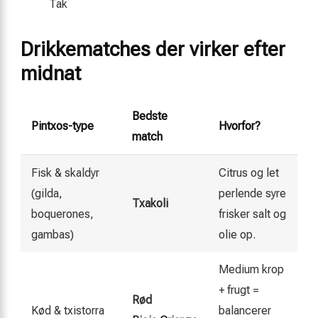
Tak
Drikkematches der virker efter
midnat
Bedste
Pintxos-type
Hvorfor?
match
Fisk & skaldyr
Citrus og let
(gilda,
perlende syre
Txakoli
boquerones,
frisker salt og
gambas)
olie op.
Medium krop
+ frugt =
Rød
Kød & txistorra
balancerer