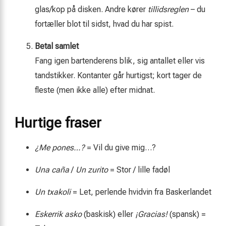
glas/kop på disken. Andre kører
tillidsreglen
– du
fortæller blot til sidst, hvad du har spist.
Betal samlet
Fang igen bartenderens blik, sig antallet eller vis
tandstikker. Kontanter går hurtigst; kort tager de
fleste (men ikke alle) efter midnat.
Hurtige fraser
¿Me pones…?
= Vil du give mig…?
Una caña
/
Un zurito
= Stor / lille fadøl
Un txakoli
= Let, perlende hvidvin fra Baskerlandet
Eskerrik asko
(baskisk) eller
¡Gracias!
(spansk) =