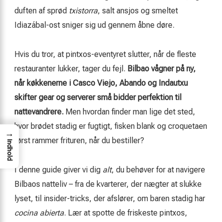
duften af sprød
txistorra
, salt ansjos og smeltet
Idiazábal-ost sniger sig ud gennem åbne døre.
Hvis du tror, at pintxos-eventyret slutter, når de fleste
restauranter lukker, tager du fejl.
Bilbao vågner på ny,
når køkkenerne i Casco Viejo, Abando og Indautxu
skifter gear og serverer små bidder perfektion til
nattevandrere.
Men hvordan finder man lige det sted,
hvor brødet stadig er fugtigt, fisken blank og croquetaen
→
først rammer frituren, når du bestiller?
Indhold
I denne guide giver vi dig
alt
, du behøver for at navigere
Bilbaos natteliv – fra de kvarterer, der nægter at slukke
lyset, til insider-tricks, der afslører, om baren stadig har
cocina abierta
. Lær at spotte de friskeste pintxos,