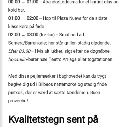
00:00 → 01:00
– Abando/Ledesma for et hurtigt glas og
kold bar.
01:00 → 02:00
– Hop til Plaza Nueva for de sidste
klassikere på fade.
02:00 → 03:00
(fre-lør) – Smut ned ad
Somera/Barrenkale; her står grillen stadig glødende.
Efter 03:00
– Hvis alt lukker, sigt efter de døgnåbne
bocadillo
-barer nær Teatro Arriaga eller togstationen.
Med disse pejlemærker i baghovedet kan du trygt
begive dig ud i Bilbaos nattemørke og stadig finde
pintxos, der er værd at sætte tænderne i. Buen
provecho!
Kvalitetstegn sent på