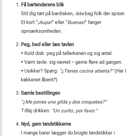
Få bartenderens blik
Stil dig tæt på bardisken,
ikke
bag folk der spiser.
Et kort “
¡Aupa!
” eller “
Buenas!
” fanger
opmærksomheden.
Peg, bed eller læs tavlen
• Kold disk: peg på tallerkenen og sig antal.
• Varm tavle: sig navnet – gerne flere ad gangen.
• Usikker? Spørg:
“¿Tienes cocina abierta?”
(Har I
køkkenet åbent?)
Samle bestillingen
“¿Me pones una gilda y dos croquetas?”
Tilføj drikken:
“Un zurito, por favor.”
Nyd, gem tandstikkerne
I mange barer lægger du brugte tandstikker i