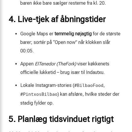
baren ikke bare sælger resterne fra kl. 20.
4. Live-tjek af åbningstider
Google Maps er
temmelig nøjagtig
for de største
barer; sortér på “Open now” når klokken slår
00:05.
Appen
ElTenedor (TheFork)
viser køkkenets
officielle lukketid – brug især til Indautxu.
Lokale Instagram-stories (
,
#BilbaoFood
) kan afsløre, hvilke steder der
#PintxosBilbao
stadig fylder op.
5. Planlæg tidsvinduet rigtigt