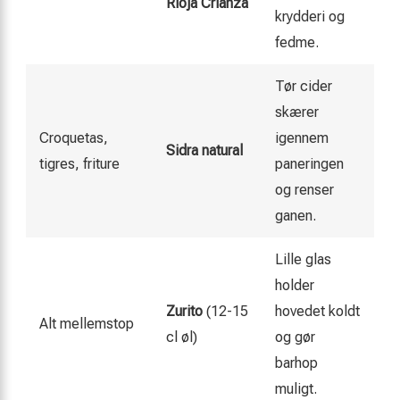
Rioja Crianza
krydderi og
fedme.
Tør cider
skærer
Croquetas,
igennem
Sidra natural
tigres, friture
paneringen
og renser
ganen.
Lille glas
holder
Zurito
(12-15
hovedet koldt
Alt mellemstop
cl øl)
og gør
barhop
muligt.