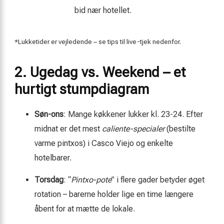
bid nær hotellet.
*Lukketider er vejledende – se tips til live-tjek nedenfor.
2. Ugedag vs. Weekend – et
hurtigt stumpdiagram
Søn-ons
: Mange køkkener lukker kl. 23-24. Efter
midnat er det mest
caliente-specialer
(bestilte
varme pintxos) i Casco Viejo og enkelte
hotelbarer.
Torsdag
: “
Pintxo-pote
” i flere gader betyder øget
rotation – barerne holder lige en time længere
åbent for at mætte de lokale.