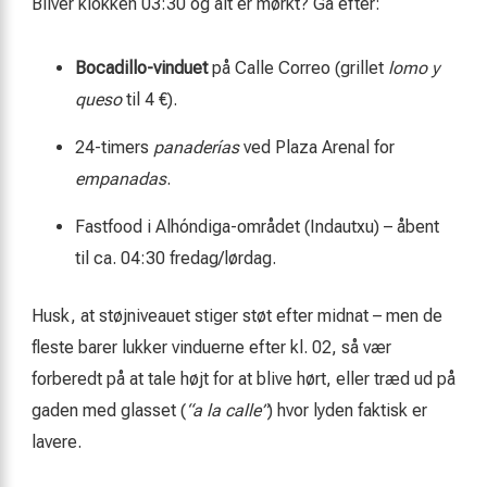
Bliver klokken 03:30 og alt er mørkt? Gå efter:
Bocadillo-vinduet
på Calle Correo (grillet
lomo y
queso
til 4 €).
24-timers
panaderías
ved Plaza Arenal for
empanadas
.
Fastfood i Alhóndiga-området (Indautxu) – åbent
til ca. 04:30 fredag/lørdag.
Husk, at støjniveauet stiger støt efter midnat – men de
fleste barer lukker vinduerne efter kl. 02, så vær
forberedt på at tale højt for at blive hørt, eller træd ud på
gaden med glasset (
“a la calle”
) hvor lyden faktisk er
lavere.