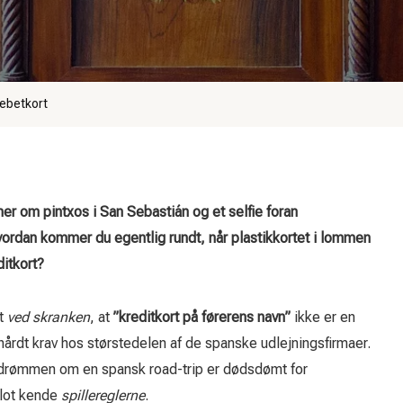
debetkort
aner om pintxos i San Sebastián og et selfie foran
ordan kommer du egentlig rundt, når plastikkortet i lommen
ditkort?
st
ved skranken
, at
”kreditkort på førerens navn”
ikke er en
hårdt krav hos størstedelen af de spanske udlejningsfirmaer.
t drømmen om en spansk road-trip er dødsdømt for
blot kende
spillereglerne
.