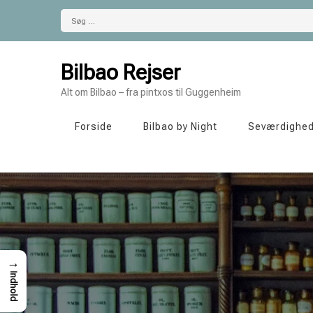
Søg
efter:
Bilbao Rejser
Alt om Bilbao – fra pintxos til Guggenheim
Forside
Bilbao by Night
Seværdighe
→
Indhold