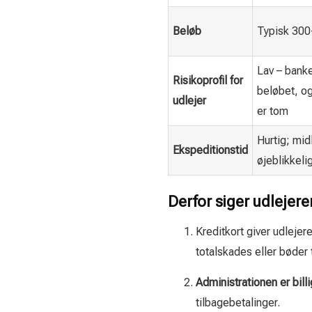
Beløb
Typisk 300
Lav – banke
Risikoprofil for
beløbet, o
udlejer
er tom
Hurtig; midl
Ekspeditionstid
øjeblikkeli
Derfor siger udlejere
Kreditkort giver udlejer
totalskades eller bøder 
Administrationen er bill
tilbagebetalinger.