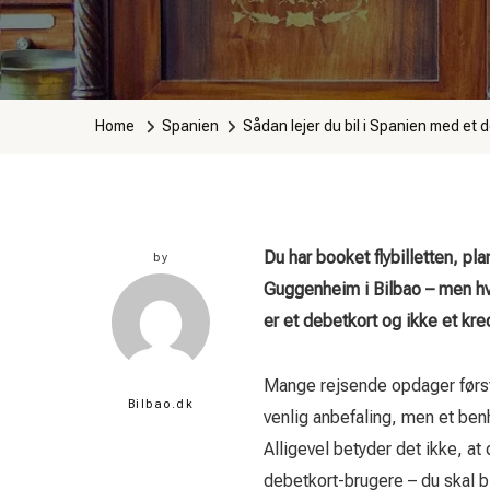
Home
Spanien
Sådan lejer du bil i Spanien med et 
Du har booket flybilletten, pl
by
Guggenheim i Bilbao – men hv
er et debetkort og ikke et kre
Mange rejsende opdager før
Bilbao.dk
venlig anbefaling, men et ben
Alligevel betyder det ikke, a
debetkort-brugere – du skal 