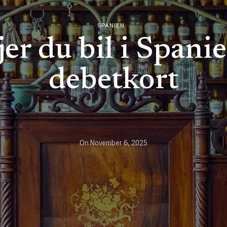
SPANIEN
jer du bil i Spani
debetkort
On
November 6, 2025