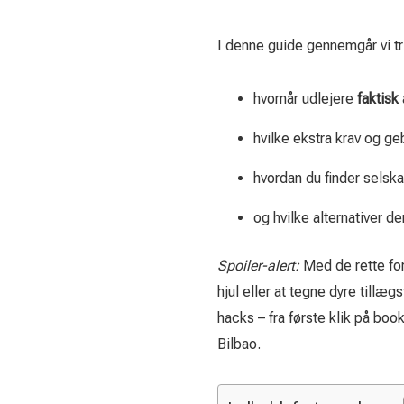
I denne guide gennemgår vi trin
hvornår udlejere
faktisk
hvilke ekstra krav og ge
hvordan du finder selska
og hvilke alternativer der
Spoiler-alert:
Med de rette for
hjul eller at tegne dyre tillæg
hacks – fra første klik på bo
Bilbao.