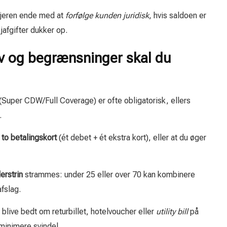
jeren ende med at
forfølge kunden juridisk
, hvis saldoen er
jafgifter dukker op.
av og begrænsninger skal du
(Super CDW/Full Coverage) er ofte obligatorisk, ellers
.
r
to betalingskort
(ét debet + ét ekstra kort), eller at du øger
erstrin
strammes: under 25 eller over 70 kan kombinere
fslag.
blive bedt om returbillet, hotelvoucher eller
utility bill
på
minimere svindel.