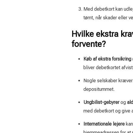
Med debetkort kan udle
tømt, når skader eller ve
Hvilke ekstra kr
forvente?
Køb af ekstra forsikring
bliver debetkortet afvist
Nogle selskaber kræve
depositummet.
Ungbilist-gebyrer
og
ald
med debetkort og give a
Internationale lejere
kan 
hjemmeadressen for at 