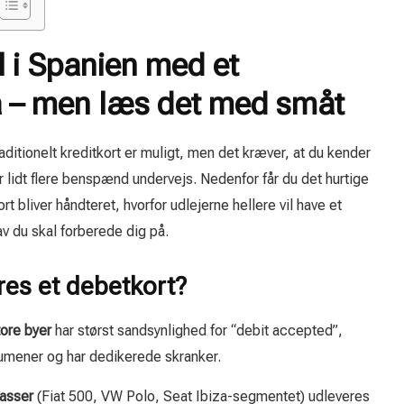
l i Spanien med et
a – men læs det med småt
aditionelt kreditkort er muligt, men det kræver, at du kender
r lidt flere benspænd undervejs. Nedenfor får du det hurtige
t bliver håndteret, hvorfor udlejerne hellere vil have et
rav du skal forberede dig på.
es et debetkort?
tore byer
har størst sandsynlighed for “debit accepted”,
olumener og har dedikerede skranker.
asser
(Fiat 500, VW Polo, Seat Ibiza-segmentet) udleveres