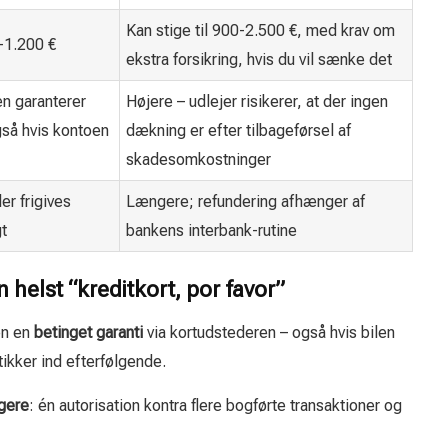
Kan stige til 900-2.500 €, med krav om
-1.200 €
ekstra forsikring, hvis du vil sænke det
n garanterer
Højere – udlejer risikerer, at der ingen
gså hvis kontoen
dækning er efter tilbageførsel af
skadesomkostninger
er frigives
Længere; refundering afhænger af
gt
bankens interbank-rutine
n helst “kreditkort, por favor”
en en
betinget garanti
via kortudstederen – også hvis bilen
tikker ind efterfølgende.
igere
: én autorisation kontra flere bogførte transaktioner og