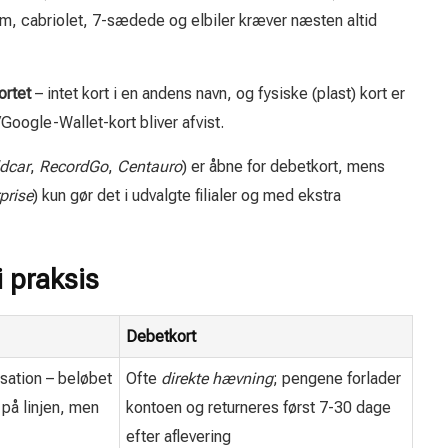
m, cabriolet, 7-sædede og elbiler kræver næsten altid
ortet
– intet kort i en andens navn, og fysiske (plast) kort er
/Google-Wallet-kort bliver afvist.
dcar
,
RecordGo
,
Centauro
) er åbne for debetkort, mens
prise
) kun gør det i udvalgte filialer og med ekstra
i praksis
Debetkort
sation – beløbet
Ofte
direkte hævning
; pengene forlader
 på linjen, men
kontoen og returneres først 7-30 dage
efter aflevering