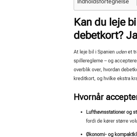
Indholdsfortegnelse
Kan du leje bi
debetkort? J
At leje bil i Spanien
uden
et tr
spillereglerne – og acceptere
overblik over, hvordan debetkor
kreditkort, og hvilke ekstra k
Hvornår accepter
Lufthavnsstationer og s
fordi de kører større v
Økonomi- og kompaktkl