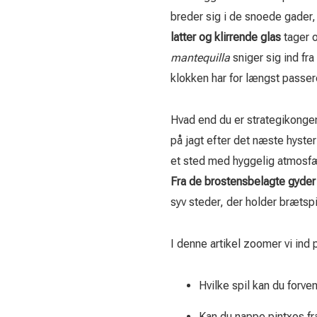
breder sig i de snoede gader, v
latter og klirrende glas
tager o
mantequilla
sniger sig ind fr
klokken har for længst passer
Hvad end du er strategikonge
på jagt efter det næste hys
et sted med hyggelig atmosfær
Fra de brostensbelagte gyder 
syv steder, der holder brætsp
I denne artikel zoomer vi ind
Hvilke spil kan du forve
Kan du nappe pintxos fr