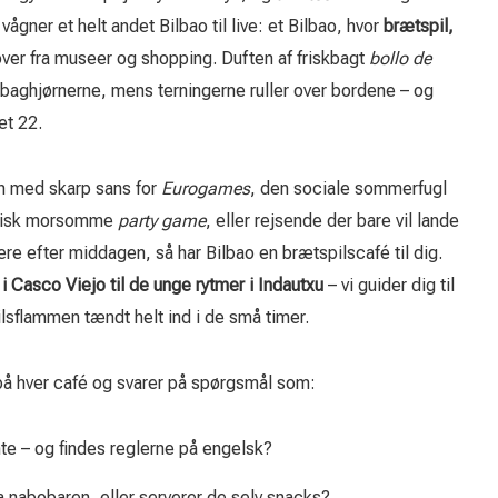
ågner et helt andet Bilbao til live: et Bilbao, hvor
brætspil,
ver fra museer og shopping. Duften af friskbagt
bollo de
a baghjørnerne, mens terningerne ruller over bordene – og
et 22.
n med skarp sans for
Eurogames
, den sociale sommerfugl
terisk morsomme
party game
, eller rejsende der bare vil lande
e efter middagen, så har Bilbao en brætspilscafé til dig.
i Casco Viejo til de unge rytmer i Indautxu
– vi guider dig til
ilsflammen tændt helt ind i de små timer.
 på hver café og svarer på spørgsmål som:
nte – og findes reglerne på engelsk?
a nabobaren, eller serverer de selv snacks?