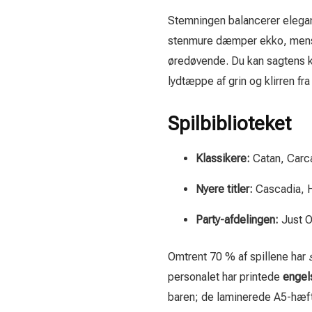
Stemningen balancerer elegan
stenmure dæmper ekko, mens la
øredøvende. Du kan sagtens 
lydtæppe af grin og klirren fra
Spilbiblioteket
Klassikere:
Catan, Carc
Nyere titler:
Cascadia, H
Party-afdelingen:
Just O
Omtrent 70 % af spillene har
personalet har printede
engel
baren; de lamin­erede A5-hæft