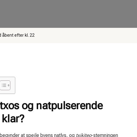
 åbent efter kl. 22
ntxos og natpulserende
 klar?
begynder at spejle byens natlys, og
txikiteo
-stemningen