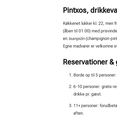
Pintxos, drikkeva
Køkkenet lukker kl. 22, men fr
(åben til 01:00) med prisvin
en
txanpión
(champignon-pintx
Egne madvarer er velkomne eft
Reservationer &
Borde op til 5 personer
6-10 personer: gratis r
drikke pr. gæst.
11+ personer: forudbeta
aften.