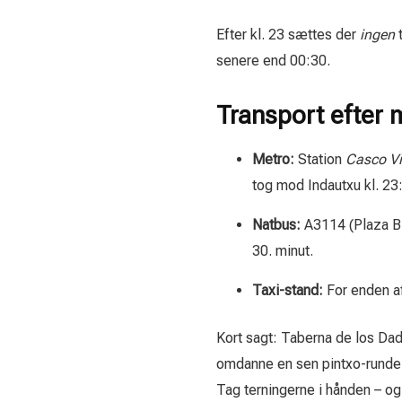
Efter kl. 23 sættes der
ingen
t
senere end 00:30.
Transport efter 
Metro:
Station
Casco Vi
tog mod Indautxu kl. 23
Natbus:
A3114 (Plaza Bi
30. minut.
Taxi-stand:
For enden a
Kort sagt: Taberna de los Dad
omdanne en sen pintxo-runde 
Tag terningerne i hånden – og 