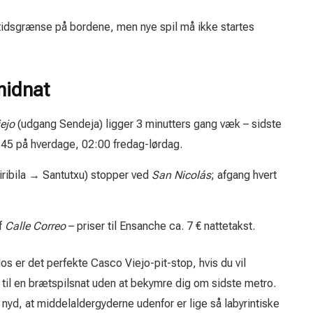
idsgrænse på bordene, men nye spil må ikke startes
midnat
ejo
(udgang Sendeja) ligger 3 minutters gang væk – sidste
:45 på hverdage, 02:00 fredag-lørdag.
ribila → Santutxu) stopper ved
San Nicolás
; afgang hvert
f
Calle Correo
– priser til Ensanche ca. 7 € nattetakst.
os er det perfekte Casco Viejo-pit-stop, hvis du vil
til en brætspilsnat uden at bekymre dig om sidste metro.
nyd, at middelaldergyderne udenfor er lige så labyrintiske