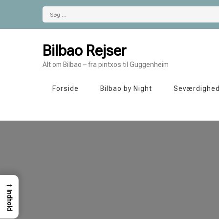
Søg
efter:
Bilbao Rejser
Alt om Bilbao – fra pintxos til Guggenheim
Forside
Bilbao by Night
Seværdighe
→
Indhold