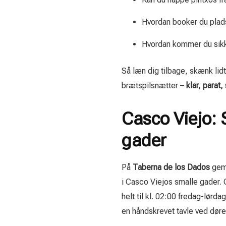
Hvordan booker du plads
Hvordan kommer du sikk
Så læn dig tilbage, skænk lid
brætspilsnætter –
klar, parat, 
Casco Viejo: 
gader
På
Taberna de los Dados
gemm
i Casco Viejos smalle gader. C
helt til kl. 02:00 fredag-lør
en håndskrevet tavle ved døre