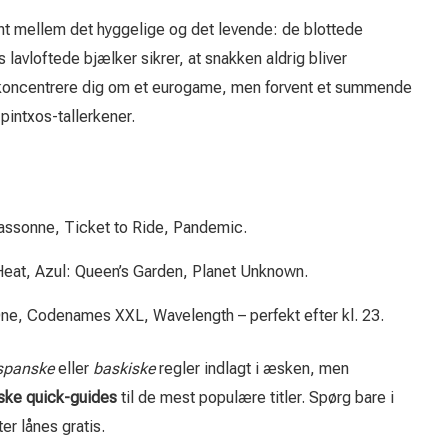
t mellem det hyggelige og det levende: de blottede
vloftede bjælker sikrer, at snakken aldrig bliver
koncentrere dig om et eurogame, men forvent et summende
 pintxos-tallerkener.
assonne, Ticket to Ride, Pandemic.
eat, Azul: Queen’s Garden, Planet Unknown.
ne, Codenames XXL, Wavelength – perfekt efter kl. 23.
spanske
eller
baskiske
regler indlagt i æsken, men
ske quick-guides
til de mest populære titler. Spørg bare i
er lånes gratis.