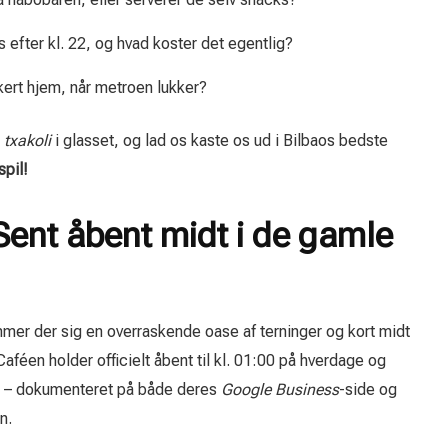
 efter kl. 22, og hvad koster det egentlig?
ert hjem, når metroen lukker?
t
txakoli
i glasset, og lad os kaste os ud i Bilbaos bedste
spil!
Sent åbent midt i de gamle
er der sig en overraskende oase af terninger og kort midt
aféen holder officielt åbent til kl. 01:00 på hverdage og
dag – dokumenteret på både deres
Google Business
-side og
n.