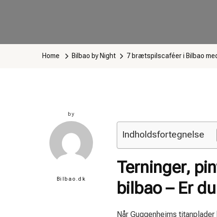
Home
Bilbao by Night
7 brætspilscaféer i Bilbao med
by
Indholdsfortegnelse
Terninger, pi
Bilbao.dk
bilbao – Er du
Når Guggenheims titanplader 