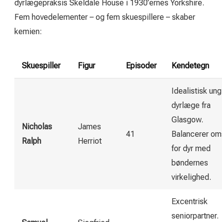
dyrlægepraksis Skeldale House i 1930’ernes Yorkshire.
Fem hovedelementer – og fem skuespillere – skaber
kemien:
Skuespiller
Figur
Episoder
Kendetegn
Idealistisk ung
dyrlæge fra
Glasgow.
Nicholas
James
41
Balancerer om
Ralph
Herriot
for dyr med
bøndernes
virkelighed.
Excentrisk
seniorpartner.