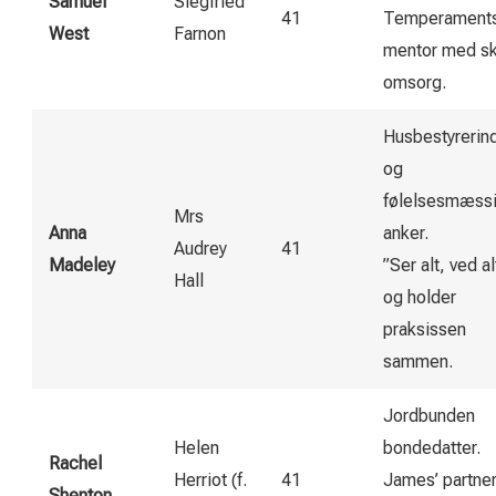
Samuel
Siegfried
41
Temperaments
West
Farnon
mentor med sk
omsorg.
Husbestyrerin
og
følelsesmæssi
Mrs
Anna
anker.
Audrey
41
Madeley
”Ser alt, ved al
Hall
og holder
praksissen
sammen.
Jordbunden
Helen
bonde­datter.
Rachel
Herriot (f.
41
James’ partner
Shenton