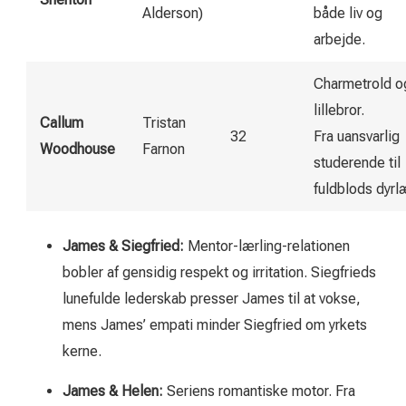
Alderson)
både liv og
arbejde.
Charmetrold o
lillebror.
Callum
Tristan
32
Fra uansvarlig
Woodhouse
Farnon
studerende til
fuldblods dyrl
James & Siegfried:
Mentor-lærling-relationen
bobler af gensidig respekt og irritation. Siegfrieds
lunefulde lederskab presser James til at vokse,
mens James’ empati minder Siegfried om yrkets
kerne.
James & Helen:
Seriens romantiske motor. Fra