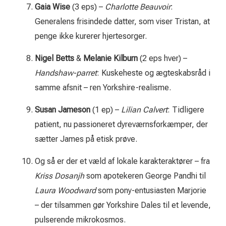
Gaia Wise
(3 eps) –
Charlotte Beauvoir
:
Generalens frisindede datter, som viser Tristan, at
penge ikke kurerer hjertesorger.
Nigel Betts
&
Melanie Kilburn
(2 eps hver) –
Handshaw-parret
: Kuskeheste og ægteskabsråd i
samme afsnit – ren Yorkshire-realisme.
Susan Jameson
(1 ep) –
Lilian Calvert
: Tidligere
patient, nu passioneret dyreværnsforkæmper, der
sætter James på etisk prøve.
Og så er der et væld af lokale karakteraktører – fra
Kriss Dosanjh
som apotekeren George Pandhi til
Laura Woodward
som pony-entusiasten Marjorie
– der tilsammen gør Yorkshire Dales til et levende,
pulserende mikrokosmos.