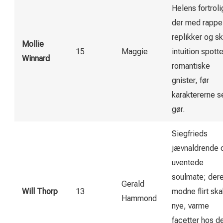
Helens fortroli
der med rappe
replikker og s
Mollie
15
Maggie
intuition spotte
Winnard
romantiske
gnister, før
karaktererne s
gør.
Siegfrieds
jævnaldrende 
uventede
soulmate; der
Gerald
Will Thorp
13
modne flirt sk
Hammond
nye, varme
facetter hos d