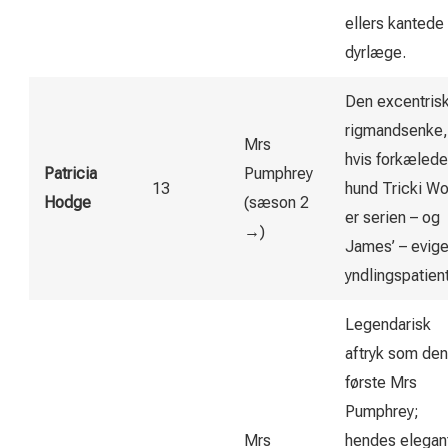
ellers kantede
dyrlæge.
Den excentris
rigmandsenke,
Mrs
hvis forkælede
Patricia
Pumphrey
13
hund Tricki W
Hodge
(sæson 2
er serien – og
→)
James’ – evig
yndlingspatient
Legendarisk
aftryk som den
første Mrs
Pumphrey;
Mrs
hendes elegan