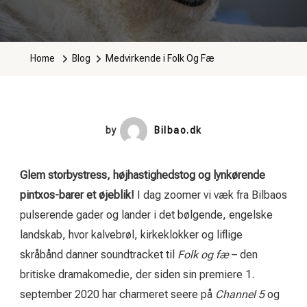
Home
Blog
Medvirkende i Folk Og Fæ
by
Bilbao.dk
Glem storbystress, højhastighedstog og lynkørende
pintxos-barer et øjeblik!
I dag zoomer vi væk fra Bilbaos
pulserende gader og lander i det bølgende, engelske
landskab, hvor kalvebrøl, kirkeklokker og liflige
skråbånd danner soundtracket til
Folk og fæ
– den
britiske dramakomedie, der siden sin premiere 1.
september 2020 har charmeret seere på
Channel 5
og