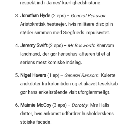
respekt ind i James’ kærlighedshistorie.
Jonathan Hyde
(2 eps) –
General Beauvoir
:
Aristokratisk hesteejer, hvis militære disciplin
støder sammen med Sieg­frieds impulsivitet.
Jeremy Swift
(2 eps) –
Mr Bosworth
: Knarvorn
landmand, der gør hønsehus-affæren til et af
seriens mest komiske indslag.
Nigel Havers
(1 ep) –
General Ransom
: Kulørte
anekdoter fra kolonitiden og et akavet teselskab
gør hans enkeltstående visit uforglemmeligt.
Maimie McCoy
(3 eps) –
Dorothy
: Mrs Halls
datter, hvis ankomst udfordrer husholderskens
stoiske facade.