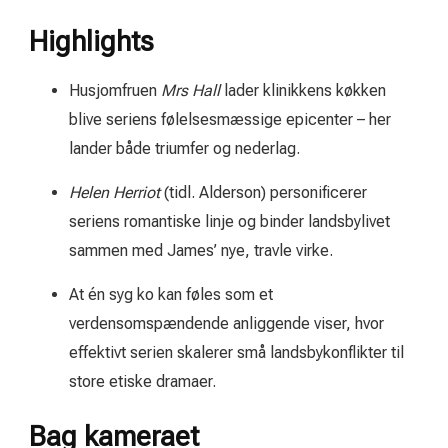
Highlights
Husjomfruen
Mrs Hall
lader klinikkens køkken
blive seriens følelsesmæssige epicenter – her
lander både triumfer og nederlag.
Helen Herriot
(tidl. Alderson) personificerer
seriens romantiske linje og binder landsbylivet
sammen med James’ nye, travle virke.
At én syg ko kan føles som et
verdensomspændende anliggende viser, hvor
effektivt serien skalerer små landsbykonflikter til
store etiske dramaer.
Bag kameraet