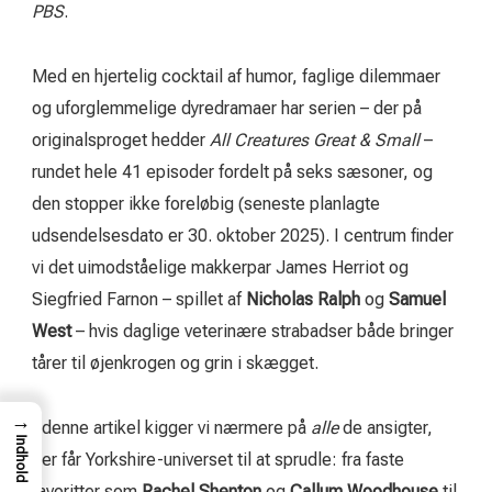
PBS
.
Med en hjertelig cocktail af humor, faglige dilemmaer
og uforglemmelige dyredramaer har serien – der på
originalsproget hedder
All Creatures Great & Small
–
rundet hele 41 episoder fordelt på seks sæsoner, og
den stopper ikke foreløbig (seneste planlagte
udsendelsesdato er 30. oktober 2025). I centrum finder
vi det uimodståelige makkerpar James Herriot og
Siegfried Farnon – spillet af
Nicholas Ralph
og
Samuel
West
– hvis daglige veterinære strabadser både bringer
tårer til øjenkrogen og grin i skægget.
→
I denne artikel kigger vi nærmere på
alle
de ansigter,
Indhold
der får Yorkshire-universet til at sprudle: fra faste
favoritter som
Rachel Shenton
og
Callum Woodhouse
til