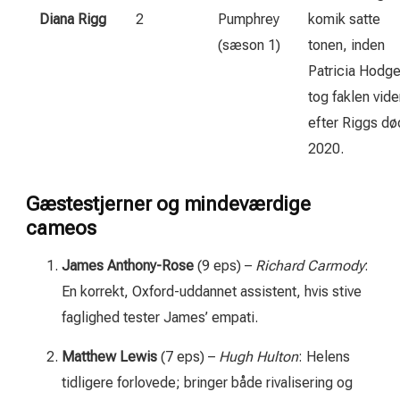
Diana Rigg
2
Pumphrey
komik satte
(sæson 1)
tonen, inden
Patricia Hodg
tog faklen vide
efter Riggs dø
2020.
Gæstestjerner og mindeværdige
cameos
James Anthony-Rose
(9 eps) –
Richard Carmody
:
En korrekt, Oxford-uddannet assistent, hvis stive
faglighed tester James’ empati.
Matthew Lewis
(7 eps) –
Hugh Hulton
: Helens
tidligere forlovede; bringer både rivalisering og