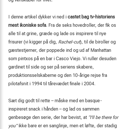
I denne artikel dykker vi ned i
castet bag tv-historiens
mest ikoniske sofa
. Fra de seks hovedroller, der fik os
alle til at grine, græde og lade os inspirere til nye
frisurer (vi kigger på dig,
Rachel-cut
), til de biroller og
gæstestjerner, der poppede ind og ud af Manhattan
som pintxos på en bar i Casco Viejo. Vi ruller desuden
gardinet til side og ser på seriens skabere,
produktionsselskaberne og den 10-årige rejse fra
pilotafsnit i 1994 til tårevædet finale i 2004.
Sæt dig godt til rette – måske med en basque-
inspireret snack i hånden – og lad os sammen
genbesøge den serie, der har bevist, at
“I’ll be there for
you”
ikke bare er en sanglinje, men et løfte, der stadig