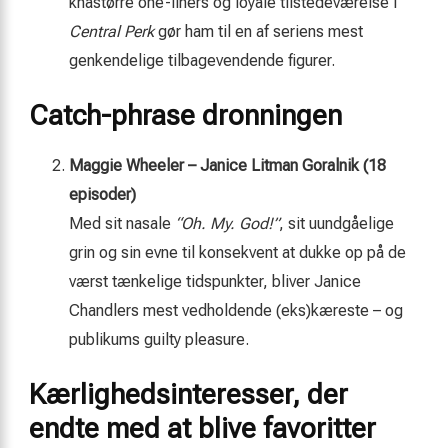
knastørre one-liners og loyale tilstedeværelse i
Central Perk
gør ham til en af seriens mest
genkendelige tilbagevendende figurer.
Catch-phrase dronningen
Maggie Wheeler – Janice Litman Goralnik (18
episoder)
Med sit nasale
“Oh. My. God!”
, sit uundgåelige
grin og sin evne til konsekvent at dukke op på de
værst tænkelige tidspunkter, bliver Janice
Chandlers mest vedholdende (eks)kæreste – og
publikums guilty pleasure.
Kærlighedsinteresser, der
endte med at blive favoritter