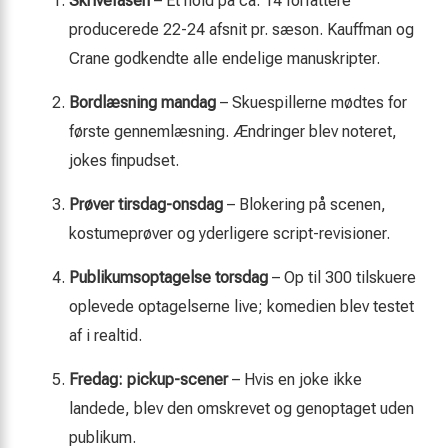
Skrivefasen
– Et hold på ca. 14 forfattere
producerede 22-24 afsnit pr. sæson. Kauffman og
Crane godkendte alle endelige manuskripter.
Bordlæsning mandag
– Skuespillerne mødtes for
første gennemlæsning. Ændringer blev noteret,
jokes finpudset.
Prøver tirsdag-onsdag
– Blokering på scenen,
kostumeprøver og yderligere script-revisioner.
Publikumsoptagelse torsdag
– Op til 300 tilskuere
oplevede optagelserne live; komedien blev testet
af i realtid.
Fredag: pickup-scener
– Hvis en joke ikke
landede, blev den omskrevet og genoptaget uden
publikum.