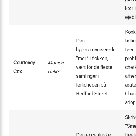
kærli
øjebl
Konk
Den
tidli
hyperorganiserede
teen,
”mor” i flokken,
probl
Courteney
Monica
vært for de fleste
chef
Cox
Geller
samlinger i
affæ
lejligheden på
ægte
Bedford Street.
Chand
adopt
Skriv
”Smel
Den excentriske,
free