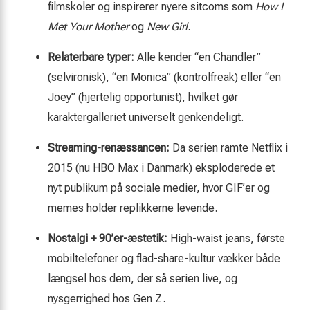
filmskoler og inspirerer nyere sitcoms som
How I
Met Your Mother
og
New Girl
.
Relaterbare typer:
Alle kender “en Chandler”
(selvironisk), “en Monica” (kontrolfreak) eller “en
Joey” (hjertelig opportunist), hvilket gør
karaktergalleriet universelt genkendeligt.
Streaming-renæssancen:
Da serien ramte Netflix i
2015 (nu HBO Max i Danmark) eksploderede et
nyt publikum på sociale medier, hvor GIF’er og
memes holder replikkerne levende.
Nostalgi + 90’er-æstetik:
High-waist jeans, første
mobiltelefoner og flad-share-kultur vækker både
længsel hos dem, der så serien live, og
nysgerrighed hos Gen Z.