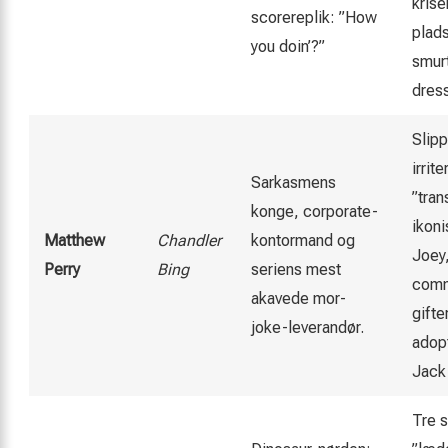
krise
scorereplik: ”How
plad
you doin’?”
smurt
dress
Slip
irrit
Sarkasmens
”tran
konge, corporate-
ikon
Matthew
Chandler
kontormand og
Joey,
Perry
Bing
seriens mest
comm
akavede mor-
gift
joke-leverandør.
adopt
Jack 
Tre s