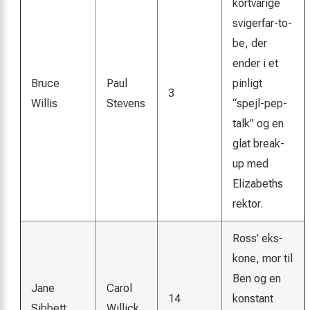
kortvarige
svigerfar-to-
be, der
ender i et
Bruce
Paul
pinligt
3
Willis
Stevens
“spejl-pep-
talk” og en
glat break-
up med
Elizabeths
rektor.
Ross’ eks-
kone, mor til
Ben og en
Jane
Carol
14
konstant
Sibbett
Willick