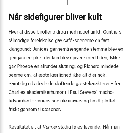
Når sidefigurer bliver kult
Hver af disse biroller bidrog med noget unikt: Gunthers
tålmodige forelskelse gav café-scenerne en fast
klangbund; Janices gennemtrængende stemme blev en
genganger-joke, der kun blev sjovere med tiden; Mike
gav Phoebe en afrundet slutning; og Richard mindede
seerne om, at ægte kærlighed ikke altid er nok.
Samtidig udvidede de skiftende gæstekarakterer – fra
Charlies akademikerhumor til Paul Stevens’ macho-
følsomhed – seriens sociale univers og holdt plottet
friskt gennem ti sæsoner.
Resultatet er, at
Venner
stadig føles levende: Når man