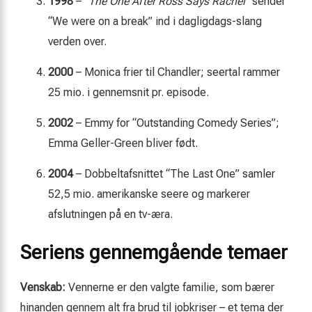
1998
–
“The One After Ross Says Rachel”
sender
“We were on a break” ind i dagligdags-slang
verden over.
2000
– Monica frier til Chandler; seertal rammer
25 mio. i gennemsnit pr. episode.
2002
– Emmy for “Outstanding Comedy Series”;
Emma Geller-Green bliver født.
2004
– Dobbeltafsnittet “The Last One” samler
52,5 mio. amerikanske seere og markerer
afslutningen på en tv-æra.
Seriens gennemgående temaer
Venskab:
Vennerne er den valgte familie, som bærer
hinanden gennem alt fra brud til jobkriser – et tema der