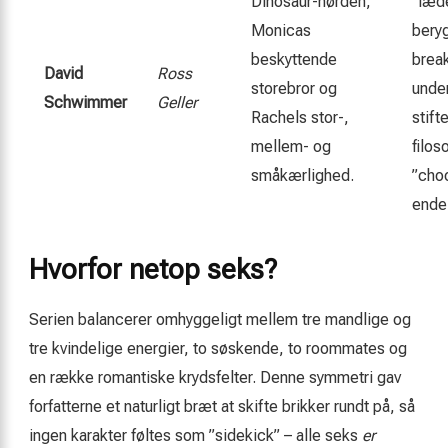
Dinosaur-nørden;
”læd
Monicas
bery
beskyttende
brea
David
Ross
storebror og
under
Schwimmer
Geller
Rachels stor-,
stift
mellem- og
filos
småkærlighed.
”choo
endel
Hvorfor netop seks?
Serien balancerer omhyggeligt mellem tre mandlige og
tre kvindelige energier, to søskende, to roommates og
en række romantiske krydsfelter. Denne symmetri gav
forfatterne et naturligt bræt at skifte brikker rundt på, så
ingen karakter føltes som ”sidekick” – alle seks
er