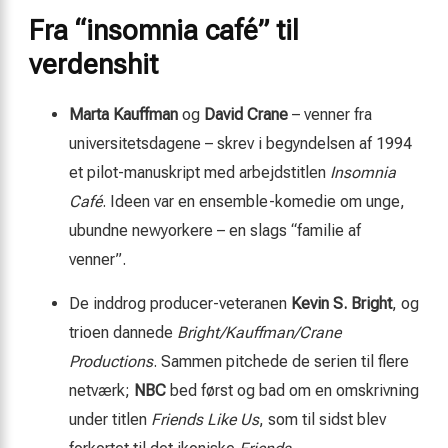
Fra “insomnia café” til
verdenshit
Marta Kauffman
og
David Crane
– venner fra
universitetsdagene – skrev i begyndelsen af 1994
et pilot-manuskript med arbejdstitlen
Insomnia
Café
. Ideen var en ensemble-komedie om unge,
ubundne newyorkere – en slags “familie af
venner”.
De inddrog producer-veteranen
Kevin S. Bright
, og
trioen dannede
Bright/Kauffman/Crane
Productions
. Sammen pitchede de serien til flere
netværk;
NBC
bed først og bad om en omskrivning
under titlen
Friends Like Us
, som til sidst blev