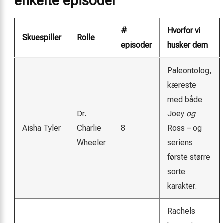
enkelte episoder
#
Hvorfor vi
Skuespiller
Rolle
episoder
husker dem
Paleontolog,
kæreste
med både
Dr.
Joey
og
Aisha Tyler
Charlie
8
Ross – og
Wheeler
seriens
første større
sorte
karakter.
Rachels