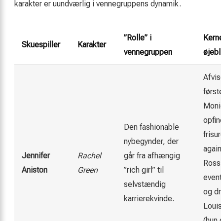
karakter er uundværlig i vennegruppens dynamik.
”Rolle” i
Kern
Skuespiller
Karakter
vennegruppen
øjebl
Afvis
først
Moni
opfi
Den fashionable
frisu
nybegynder, der
agai
Jennifer
Rachel
går fra afhængig
Ross
Aniston
Green
”rich girl” til
even
selvstændig
og d
karrierekvinde.
Louis
(hun