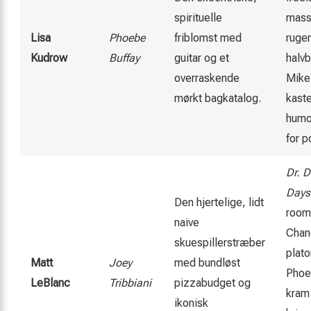
spirituelle
mass
Lisa
Phoebe
friblomst med
rugem
Kudrow
Buffay
guitar og et
halvb
overraskende
Mike
mørkt bagkatalog.
kaste
humor
for p
Dr. 
Days 
Den hjertelige, lidt
room
naive
Chan
skuespillerstræber
plato
Matt
Joey
med bundløst
Phoe
LeBlanc
Tribbiani
pizzabudget og
kram 
ikonisk